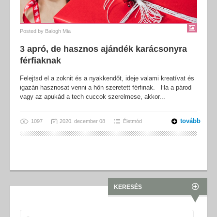
Posted by
Balogh Mia
3 apró, de hasznos ajándék karácsonyra
férfiaknak
Felejtsd el a zoknit és a nyakkendőt, ideje valami kreatívat és
igazán hasznosat venni a hőn szeretett férfinak. Ha a párod
vagy az apukád a tech cuccok szerelmese, akkor...
tovább
1097
2020. december 08
Életmód
KERESÉS