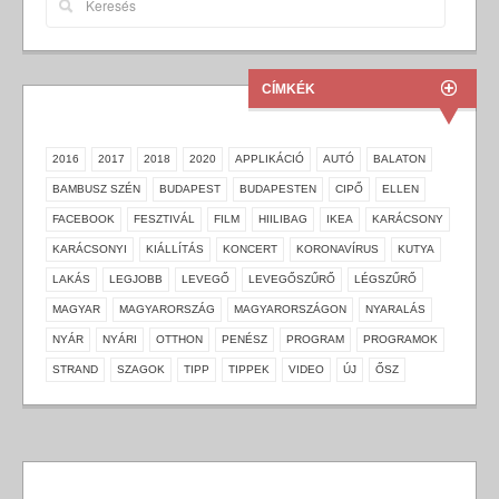
CÍMKÉK
2016
2017
2018
2020
APPLIKÁCIÓ
AUTÓ
BALATON
BAMBUSZ SZÉN
BUDAPEST
BUDAPESTEN
CIPŐ
ELLEN
FACEBOOK
FESZTIVÁL
FILM
HIILIBAG
IKEA
KARÁCSONY
KARÁCSONYI
KIÁLLÍTÁS
KONCERT
KORONAVÍRUS
KUTYA
LAKÁS
LEGJOBB
LEVEGŐ
LEVEGŐSZŰRŐ
LÉGSZŰRŐ
MAGYAR
MAGYARORSZÁG
MAGYARORSZÁGON
NYARALÁS
NYÁR
NYÁRI
OTTHON
PENÉSZ
PROGRAM
PROGRAMOK
STRAND
SZAGOK
TIPP
TIPPEK
VIDEO
ÚJ
ŐSZ