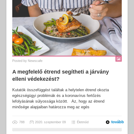
Posted by
Newscafe
A megfelelő étrend segítheti a járvány
elleni védekezést?
Kutatók összefüggést találtak a helytelen étrend okozta
egészségügyi problémák és a koronavírus fertőzés
lefolyásának súlyossága között. Az, hogy az étrend
minősége alapjaiban határozza meg az egés
tovább
788
2020. szeptember 09
Életmód