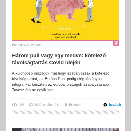
Posted by
Newscafe
Három puli vagy egy medve: kötelező
távolságtartás Covid idején
A különböző országok máshogy szabályozzák a kötelező
távolságtartást, az Európa Pont pedig elég látványos
infografikát készített az európai országok szabályzásából.
Tavasz óta az egyik legt
tovább
952
2020. október 21
Életmód