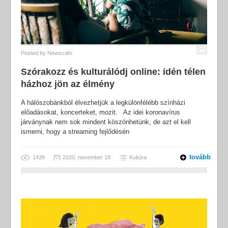
Posted by
Newscafe
Szórakozz és kulturálódj online: idén télen
házhoz jön az élmény
A hálószobánkból élvezhetjük a legkülönfélébb színházi
előadásokat, koncerteket, mozit. Az idei koronavírus
járványnak nem sok mindent köszönhetünk, de azt el kell
ismerni, hogy a streaming fejlődésén
tovább
1439
2020. november 18
Kultúra