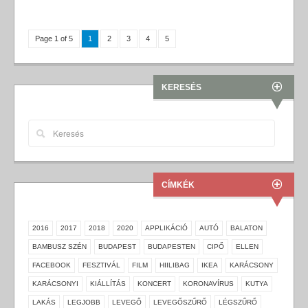
Page 1 of 5
1
2
3
4
5
KERESÉS
CÍMKÉK
2016
2017
2018
2020
APPLIKÁCIÓ
AUTÓ
BALATON
BAMBUSZ SZÉN
BUDAPEST
BUDAPESTEN
CIPŐ
ELLEN
FACEBOOK
FESZTIVÁL
FILM
HIILIBAG
IKEA
KARÁCSONY
KARÁCSONYI
KIÁLLÍTÁS
KONCERT
KORONAVÍRUS
KUTYA
LAKÁS
LEGJOBB
LEVEGŐ
LEVEGŐSZŰRŐ
LÉGSZŰRŐ