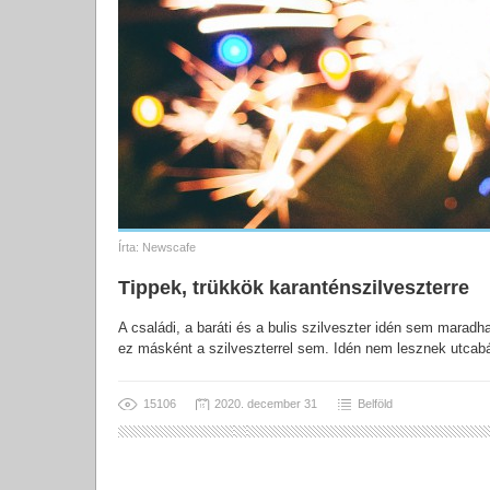
Írta:
Newscafe
Tippek, trükkök karanténszilveszterre
A családi, a baráti és a bulis szilveszter idén sem marad
ez másként a szilveszterrel sem. Idén nem lesznek utcabá
15106
2020. december 31
Belföld