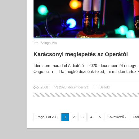
Írta:
Balogh Mia
Karácsonyi meglepetés az Operától
Idén sem marad el A diótörő – 2020. december 24-én egy
Origo.hu –n. Ha megkérdeznénk tőled, mi minden tartozik
2608
2020. december 23
Belföld
Page 1 of 208
1
2
3
4
5
Következő ›
Utol