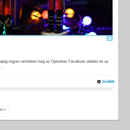
 napig ingyen nézheted meg az Operaház Facebook oldalán és az
...
tovább
só »