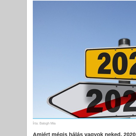
Írta:
Balogh Mia
Amiért mégis hálás vagyok neked, 2020