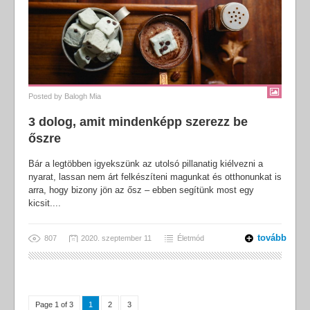
Posted by
Balogh Mia
3 dolog, amit mindenképp szerezz be
őszre
Bár a legtöbben igyekszünk az utolsó pillanatig kiélvezni a
nyarat, lassan nem árt felkészíteni magunkat és otthonunkat is
arra, hogy bizony jön az ősz – ebben segítünk most egy
kicsit....
tovább
807
2020. szeptember 11
Életmód
Page 1 of 3
1
2
3