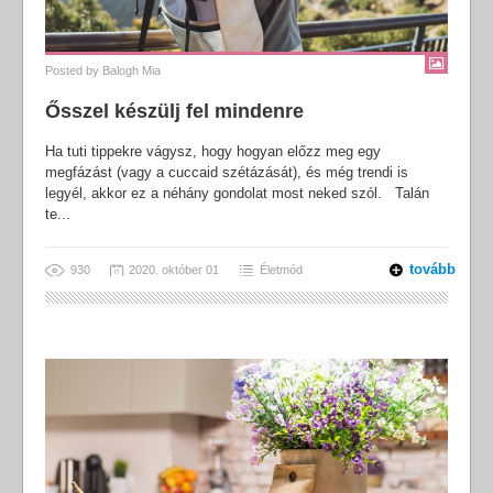
Posted by
Balogh Mia
Ősszel készülj fel mindenre
Ha tuti tippekre vágysz, hogy hogyan előzz meg egy
megfázást (vagy a cuccaid szétázását), és még trendi is
legyél, akkor ez a néhány gondolat most neked szól. Talán
te...
tovább
930
2020. október 01
Életmód