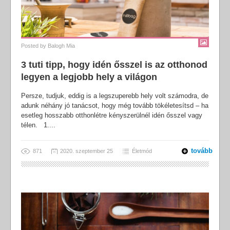
Posted by
Balogh Mia
3 tuti tipp, hogy idén ősszel is az otthonod
legyen a legjobb hely a világon
Persze, tudjuk, eddig is a legszuperebb hely volt számodra, de
adunk néhány jó tanácsot, hogy még tovább tökéletesítsd – ha
esetleg hosszabb otthonlétre kényszerülnél idén ősszel vagy
télen. 1....
tovább
871
2020. szeptember 25
Életmód