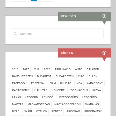
KERESÉS
CÍMKÉK
2016
2017
2018
2020
APPLIKÁCIÓ
AUTÓ
BALATON
BAMBUSZ SZÉN
BUDAPEST
BUDAPESTEN
CIPŐ
ELLEN
FACEBOOK
FESZTIVÁL
FILM
HIILIBAG
IKEA
KARÁCSONY
KARÁCSONYI
KIÁLLÍTÁS
KONCERT
KORONAVÍRUS
KUTYA
LAKÁS
LEGJOBB
LEVEGŐ
LEVEGŐSZŰRŐ
LÉGSZŰRŐ
MAGYAR
MAGYARORSZÁG
MAGYARORSZÁGON
NYARALÁS
NYÁR
NYÁRI
OTTHON
PENÉSZ
PROGRAM
PROGRAMOK