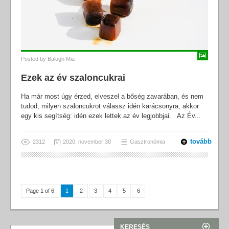
Posted by
Balogh Mia
Ezek az év szaloncukrai
Ha már most úgy érzed, elveszel a bőség zavarában, és nem
tudod, milyen szaloncukrot válassz idén karácsonyra, akkor
egy kis segítség: idén ezek lettek az év legjobbjai. Az Év...
tovább
2312
2020. november 30
Gasztronómia
Page 1 of 6
1
2
3
4
5
6
KERESÉS