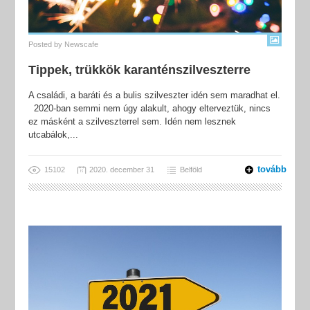
Posted by
Newscafe
Tippek, trükkök karanténszilveszterre
A családi, a baráti és a bulis szilveszter idén sem maradhat el.
2020-ban semmi nem úgy alakult, ahogy elterveztük, nincs
ez másként a szilveszterrel sem. Idén nem lesznek
utcabálok,...
tovább
15102
2020. december 31
Belföld