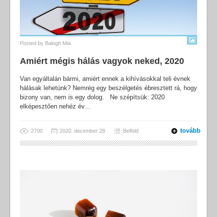
Posted by
Balogh Mia
Amiért mégis hálás vagyok neked, 2020
Van egyáltalán bármi, amiért ennek a kihívásokkal teli évnek
hálásak lehetünk? Nemrég egy beszélgetés ébresztett rá, hogy
bizony van, nem is egy dolog. Ne szépítsük: 2020
elképesztően nehéz év...
tovább
2700
2020. december 28
Belföld