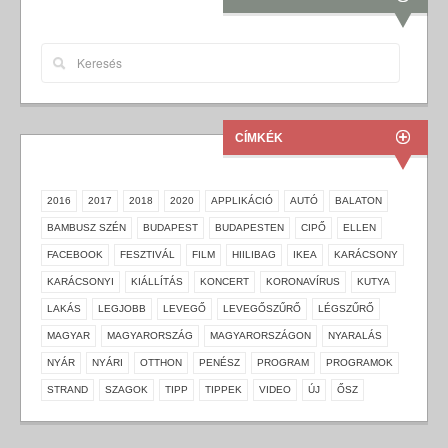
CÍMKÉK
2016
2017
2018
2020
APPLIKÁCIÓ
AUTÓ
BALATON
BAMBUSZ SZÉN
BUDAPEST
BUDAPESTEN
CIPŐ
ELLEN
FACEBOOK
FESZTIVÁL
FILM
HIILIBAG
IKEA
KARÁCSONY
KARÁCSONYI
KIÁLLÍTÁS
KONCERT
KORONAVÍRUS
KUTYA
LAKÁS
LEGJOBB
LEVEGŐ
LEVEGŐSZŰRŐ
LÉGSZŰRŐ
MAGYAR
MAGYARORSZÁG
MAGYARORSZÁGON
NYARALÁS
NYÁR
NYÁRI
OTTHON
PENÉSZ
PROGRAM
PROGRAMOK
STRAND
SZAGOK
TIPP
TIPPEK
VIDEO
ÚJ
ŐSZ