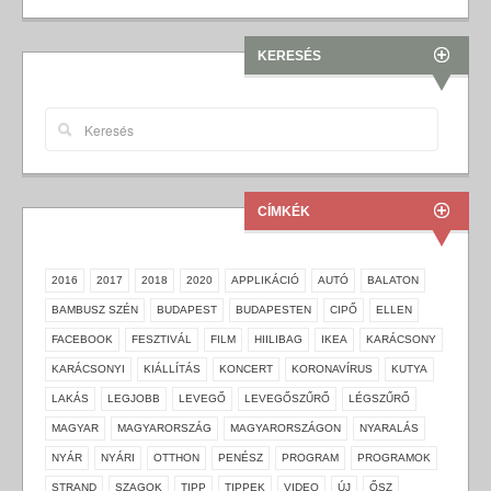
KERESÉS
CÍMKÉK
2016
2017
2018
2020
APPLIKÁCIÓ
AUTÓ
BALATON
BAMBUSZ SZÉN
BUDAPEST
BUDAPESTEN
CIPŐ
ELLEN
FACEBOOK
FESZTIVÁL
FILM
HIILIBAG
IKEA
KARÁCSONY
KARÁCSONYI
KIÁLLÍTÁS
KONCERT
KORONAVÍRUS
KUTYA
LAKÁS
LEGJOBB
LEVEGŐ
LEVEGŐSZŰRŐ
LÉGSZŰRŐ
MAGYAR
MAGYARORSZÁG
MAGYARORSZÁGON
NYARALÁS
NYÁR
NYÁRI
OTTHON
PENÉSZ
PROGRAM
PROGRAMOK
STRAND
SZAGOK
TIPP
TIPPEK
VIDEO
ÚJ
ŐSZ