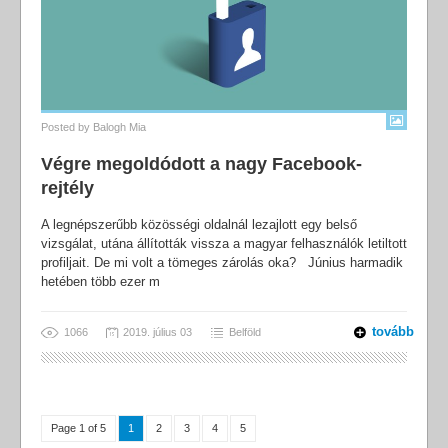
Posted by
Balogh Mia
Végre megoldódott a nagy Facebook-
rejtély
A legnépszerűbb közösségi oldalnál lezajlott egy belső
vizsgálat, utána állították vissza a magyar felhasználók letiltott
profiljait. De mi volt a tömeges zárolás oka? Június harmadik
hetében több ezer m
tovább
1066
2019. július 03
Belföld
Page 1 of 5
1
2
3
4
5