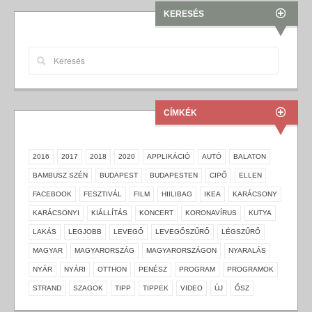
KERESÉS
CÍMKÉK
2016
2017
2018
2020
APPLIKÁCIÓ
AUTÓ
BALATON
BAMBUSZ SZÉN
BUDAPEST
BUDAPESTEN
CIPŐ
ELLEN
FACEBOOK
FESZTIVÁL
FILM
HIILIBAG
IKEA
KARÁCSONY
KARÁCSONYI
KIÁLLÍTÁS
KONCERT
KORONAVÍRUS
KUTYA
LAKÁS
LEGJOBB
LEVEGŐ
LEVEGŐSZŰRŐ
LÉGSZŰRŐ
MAGYAR
MAGYARORSZÁG
MAGYARORSZÁGON
NYARALÁS
NYÁR
NYÁRI
OTTHON
PENÉSZ
PROGRAM
PROGRAMOK
STRAND
SZAGOK
TIPP
TIPPEK
VIDEO
ÚJ
ŐSZ