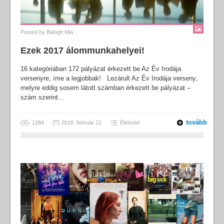
Posted by
Balogh Mia
Ezek 2017 álommunkahelyei!
16 kategóriában 172 pályázat érkezett be Az Év Irodája
versenyre, íme a legjobbak! Lezárult Az Év Irodája verseny,
melyre eddig sosem látott számban érkezett be pályázat –
szám szerint...
tovább
1284
2018. február 21
Életmód