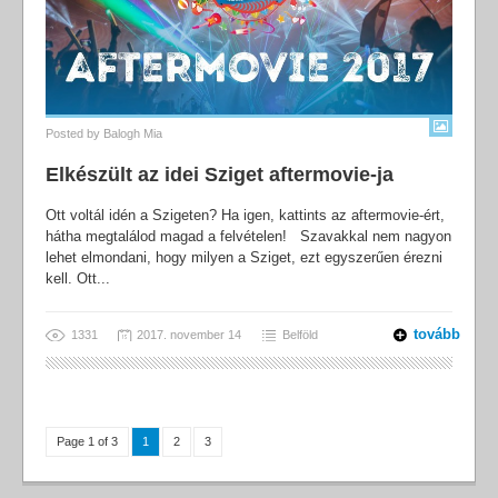
Posted by
Balogh Mia
Elkészült az idei Sziget aftermovie-ja
Ott voltál idén a Szigeten? Ha igen, kattints az aftermovie-ért,
hátha megtalálod magad a felvételen! Szavakkal nem nagyon
lehet elmondani, hogy milyen a Sziget, ezt egyszerűen érezni
kell. Ott...
tovább
1331
2017. november 14
Belföld
Page 1 of 3
1
2
3