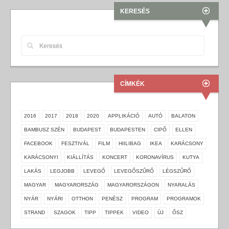
KERESÉS
CÍMKÉK
2016
2017
2018
2020
APPLIKÁCIÓ
AUTÓ
BALATON
BAMBUSZ SZÉN
BUDAPEST
BUDAPESTEN
CIPŐ
ELLEN
FACEBOOK
FESZTIVÁL
FILM
HIILIBAG
IKEA
KARÁCSONY
KARÁCSONYI
KIÁLLÍTÁS
KONCERT
KORONAVÍRUS
KUTYA
LAKÁS
LEGJOBB
LEVEGŐ
LEVEGŐSZŰRŐ
LÉGSZŰRŐ
MAGYAR
MAGYARORSZÁG
MAGYARORSZÁGON
NYARALÁS
NYÁR
NYÁRI
OTTHON
PENÉSZ
PROGRAM
PROGRAMOK
STRAND
SZAGOK
TIPP
TIPPEK
VIDEO
ÚJ
ŐSZ