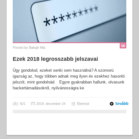
Posted by
Balogh Mia
Ezek 2018 legrosszabb jelszavai
Úgy gondolod, ezeket senki sem használná? A szomorú
igazság az, hogy többen adnak meg ilyen és ezekhez hasonló
jelszót, mint gondolnád. Egyre gyakrabban hallunk, olvasunk
hackertámadásokról, nyilvánosságra ke
tovább
921
2018. december 24
Életmód