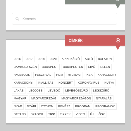
CÍMKÉK
2016
2017
2018
2020
APPLIKÁCIÓ
AUTÓ
BALATON
BAMBUSZ SZÉN
BUDAPEST
BUDAPESTEN
CIPŐ
ELLEN
FACEBOOK
FESZTIVÁL
FILM
HIILIBAG
IKEA
KARÁCSONY
KARÁCSONYI
KIÁLLÍTÁS
KONCERT
KORONAVÍRUS
KUTYA
LAKÁS
LEGJOBB
LEVEGŐ
LEVEGŐSZŰRŐ
LÉGSZŰRŐ
MAGYAR
MAGYARORSZÁG
MAGYARORSZÁGON
NYARALÁS
NYÁR
NYÁRI
OTTHON
PENÉSZ
PROGRAM
PROGRAMOK
STRAND
SZAGOK
TIPP
TIPPEK
VIDEO
ÚJ
ŐSZ