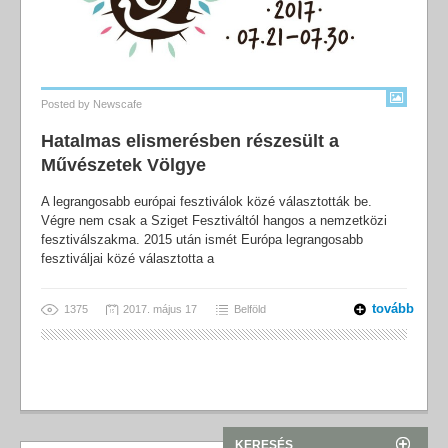
Posted by
Newscafe
Hatalmas elismerésben részesült a
Művészetek Völgye
A legrangosabb európai fesztiválok közé választották be.
Végre nem csak a Sziget Fesztiváltól hangos a nemzetközi
fesztiválszakma. 2015 után ismét Európa legrangosabb
fesztiváljai közé választotta a
tovább
1375
2017. május 17
Belföld
KERESÉS