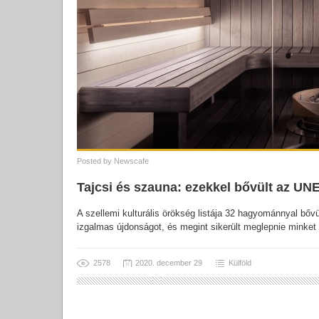
Posted by
Newscafe
Tajcsi és szauna: ezekkel bővült az UN
A szellemi kulturális örökség listája 32 hagyománnyal bő
izgalmas újdonságot, és megint sikerült meglepnie mink
2578
2020. december 29
Külföld