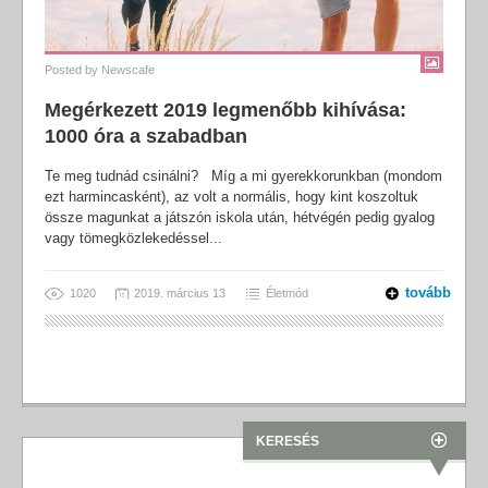
Posted by
Newscafe
Megérkezett 2019 legmenőbb kihívása:
1000 óra a szabadban
Te meg tudnád csinálni? Míg a mi gyerekkorunkban (mondom
ezt harmincasként), az volt a normális, hogy kint koszoltuk
össze magunkat a játszón iskola után, hétvégén pedig gyalog
vagy tömegközlekedéssel...
tovább
1020
2019. március 13
Életmód
KERESÉS