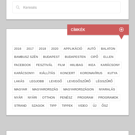
CÍMKÉK
2016
2017
2018
2020
APPLIKÁCIÓ
AUTÓ
BALATON
BAMBUSZ SZÉN
BUDAPEST
BUDAPESTEN
CIPŐ
ELLEN
FACEBOOK
FESZTIVÁL
FILM
HIILIBAG
IKEA
KARÁCSONY
KARÁCSONYI
KIÁLLÍTÁS
KONCERT
KORONAVÍRUS
KUTYA
LAKÁS
LEGJOBB
LEVEGŐ
LEVEGŐSZŰRŐ
LÉGSZŰRŐ
MAGYAR
MAGYARORSZÁG
MAGYARORSZÁGON
NYARALÁS
NYÁR
NYÁRI
OTTHON
PENÉSZ
PROGRAM
PROGRAMOK
STRAND
SZAGOK
TIPP
TIPPEK
VIDEO
ÚJ
ŐSZ