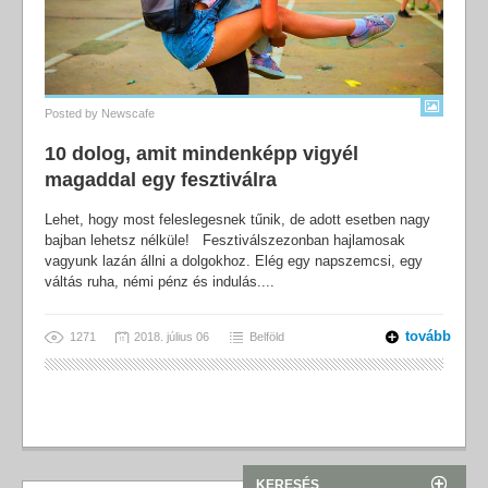
Posted by
Newscafe
10 dolog, amit mindenképp vigyél
magaddal egy fesztiválra
Lehet, hogy most feleslegesnek tűnik, de adott esetben nagy
bajban lehetsz nélküle! Fesztiválszezonban hajlamosak
vagyunk lazán állni a dolgokhoz. Elég egy napszemcsi, egy
váltás ruha, némi pénz és indulás....
tovább
1271
2018. július 06
Belföld
KERESÉS