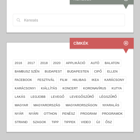
CÍMKÉK
2016
2017
2018
2020
APPLIKÁCIÓ
AUTÓ
BALATON
BAMBUSZ SZÉN
BUDAPEST
BUDAPESTEN
CIPŐ
ELLEN
FACEBOOK
FESZTIVÁL
FILM
HIILIBAG
IKEA
KARÁCSONY
KARÁCSONYI
KIÁLLÍTÁS
KONCERT
KORONAVÍRUS
KUTYA
LAKÁS
LEGJOBB
LEVEGŐ
LEVEGŐSZŰRŐ
LÉGSZŰRŐ
MAGYAR
MAGYARORSZÁG
MAGYARORSZÁGON
NYARALÁS
NYÁR
NYÁRI
OTTHON
PENÉSZ
PROGRAM
PROGRAMOK
STRAND
SZAGOK
TIPP
TIPPEK
VIDEO
ÚJ
ŐSZ