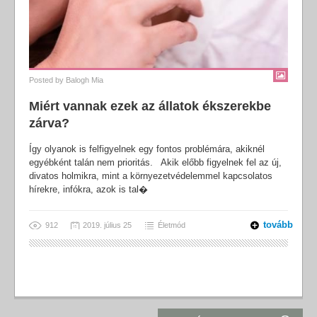
Posted by
Balogh Mia
Miért vannak ezek az állatok ékszerekbe
zárva?
Így olyanok is felfigyelnek egy fontos problémára, akiknél
egyébként talán nem prioritás. Akik előbb figyelnek fel az új,
divatos holmikra, mint a környezetvédelemmel kapcsolatos
hírekre, infókra, azok is tal�
tovább
912
2019. július 25
Életmód