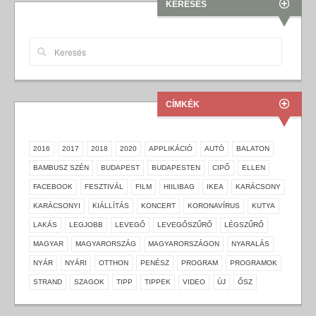
KERESÉS
CÍMKÉK
2016
2017
2018
2020
APPLIKÁCIÓ
AUTÓ
BALATON
BAMBUSZ SZÉN
BUDAPEST
BUDAPESTEN
CIPŐ
ELLEN
FACEBOOK
FESZTIVÁL
FILM
HIILIBAG
IKEA
KARÁCSONY
KARÁCSONYI
KIÁLLÍTÁS
KONCERT
KORONAVÍRUS
KUTYA
LAKÁS
LEGJOBB
LEVEGŐ
LEVEGŐSZŰRŐ
LÉGSZŰRŐ
MAGYAR
MAGYARORSZÁG
MAGYARORSZÁGON
NYARALÁS
NYÁR
NYÁRI
OTTHON
PENÉSZ
PROGRAM
PROGRAMOK
STRAND
SZAGOK
TIPP
TIPPEK
VIDEO
ÚJ
ŐSZ