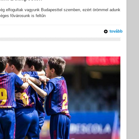
lég elfogultak vagyunk Budapesttel szemben, ezért örömmel adunk
éges fővárosunk is feltűn
tovább