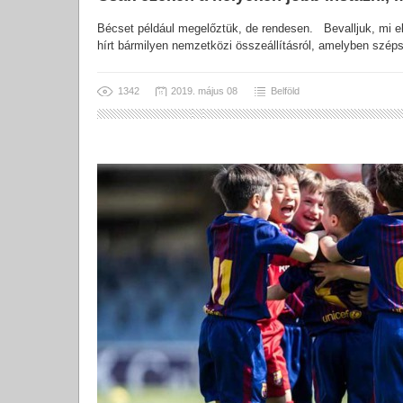
Bécset például megelőztük, de rendesen. Bevalljuk, mi e
hírt bármilyen nemzetközi összeállításról, amelyben széps
1342
2019. május 08
Belföld