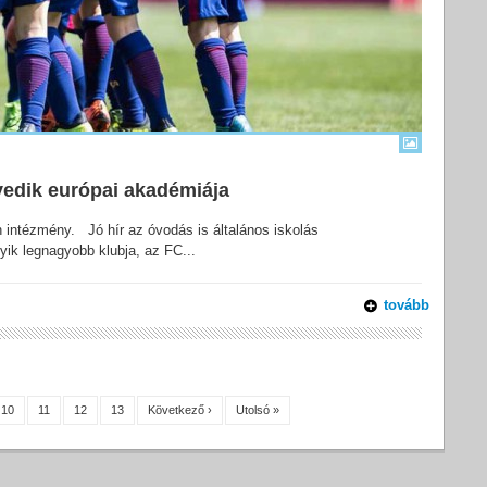
edik európai akadémiája
n intézmény. Jó hír az óvodás is általános iskolás
yik legnagyobb klubja, az FC...
tovább
10
11
12
13
Következő ›
Utolsó »