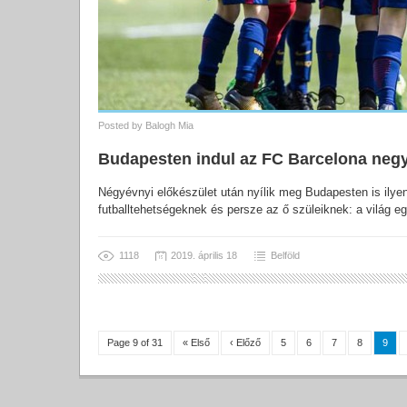
Posted by
Balogh Mia
Budapesten indul az FC Barcelona negy
Négyévnyi előkészület után nyílik meg Budapesten is ilye
futballtehetségeknek és persze az ő szüleiknek: a világ eg
1118
2019. április 18
Belföld
Page 9 of 31
« Első
‹ Előző
5
6
7
8
9