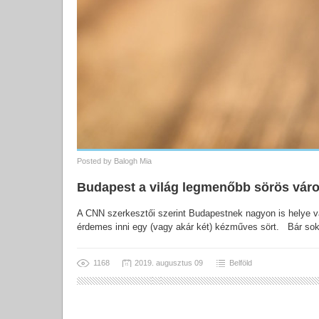
Posted by
Balogh Mia
Budapest a világ legmenőbb sörös váro
A CNN szerkesztői szerint Budapestnek nagyon is helye va
érdemes inni egy (vagy akár két) kézműves sört. Bár sok
1168
2019. augusztus 09
Belföld