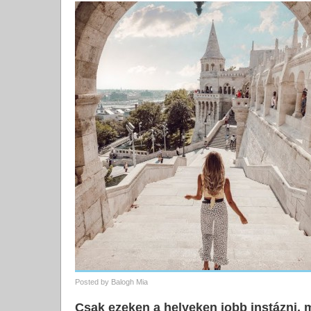
Posted by
Balogh Mia
Csak ezeken a helyeken jobb instázni,