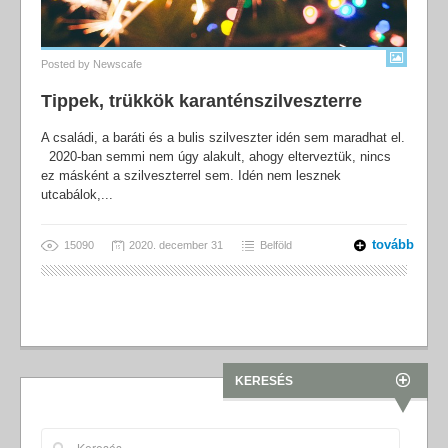
Posted by
Newscafe
Tippek, trükkök karanténszilveszterre
A családi, a baráti és a bulis szilveszter idén sem maradhat el.
2020-ban semmi nem úgy alakult, ahogy elterveztük, nincs
ez másként a szilveszterrel sem. Idén nem lesznek
utcabálok,...
tovább
15090
2020. december 31
Belföld
KERESÉS