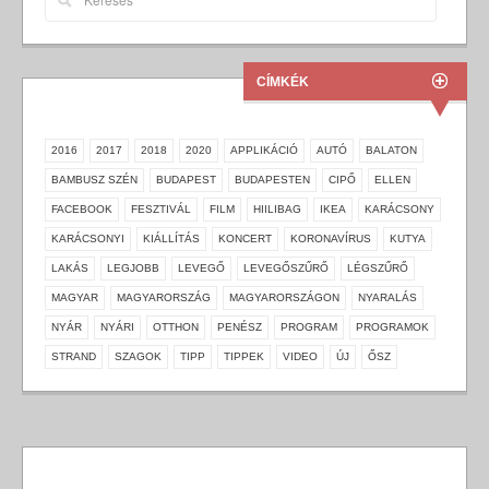
CÍMKÉK
2016
2017
2018
2020
APPLIKÁCIÓ
AUTÓ
BALATON
BAMBUSZ SZÉN
BUDAPEST
BUDAPESTEN
CIPŐ
ELLEN
FACEBOOK
FESZTIVÁL
FILM
HIILIBAG
IKEA
KARÁCSONY
KARÁCSONYI
KIÁLLÍTÁS
KONCERT
KORONAVÍRUS
KUTYA
LAKÁS
LEGJOBB
LEVEGŐ
LEVEGŐSZŰRŐ
LÉGSZŰRŐ
MAGYAR
MAGYARORSZÁG
MAGYARORSZÁGON
NYARALÁS
NYÁR
NYÁRI
OTTHON
PENÉSZ
PROGRAM
PROGRAMOK
STRAND
SZAGOK
TIPP
TIPPEK
VIDEO
ÚJ
ŐSZ