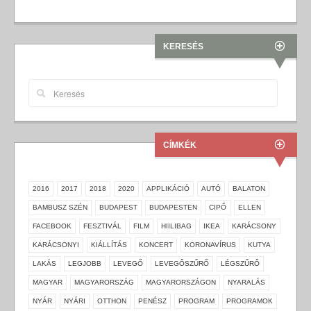
KERESÉS
CÍMKÉK
2016
2017
2018
2020
APPLIKÁCIÓ
AUTÓ
BALATON
BAMBUSZ SZÉN
BUDAPEST
BUDAPESTEN
CIPŐ
ELLEN
FACEBOOK
FESZTIVÁL
FILM
HIILIBAG
IKEA
KARÁCSONY
KARÁCSONYI
KIÁLLÍTÁS
KONCERT
KORONAVÍRUS
KUTYA
LAKÁS
LEGJOBB
LEVEGŐ
LEVEGŐSZŰRŐ
LÉGSZŰRŐ
MAGYAR
MAGYARORSZÁG
MAGYARORSZÁGON
NYARALÁS
NYÁR
NYÁRI
OTTHON
PENÉSZ
PROGRAM
PROGRAMOK