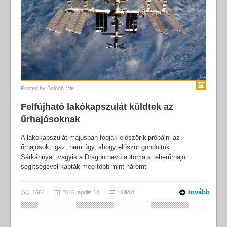
Posted by
Balogh Mia
Felfújható lakókapszulát küldtek az
űrhajósoknak
A lakókapszulát májusban fogják először kipróbálni az
űrhajósok, igaz, nem úgy, ahogy először gondoltuk.
Sárkánnyal, vagyis a Dragon nevű automata teherűrhajó
segítségével kapták meg több mint háromt
tovább
1564
2016. április 18
Külföld