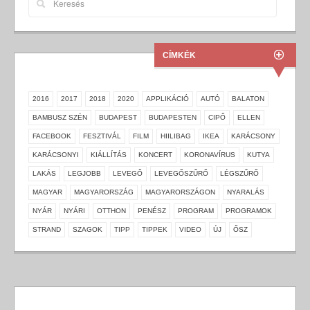
CÍMKÉK
2016
2017
2018
2020
APPLIKÁCIÓ
AUTÓ
BALATON
BAMBUSZ SZÉN
BUDAPEST
BUDAPESTEN
CIPŐ
ELLEN
FACEBOOK
FESZTIVÁL
FILM
HIILIBAG
IKEA
KARÁCSONY
KARÁCSONYI
KIÁLLÍTÁS
KONCERT
KORONAVÍRUS
KUTYA
LAKÁS
LEGJOBB
LEVEGŐ
LEVEGŐSZŰRŐ
LÉGSZŰRŐ
MAGYAR
MAGYARORSZÁG
MAGYARORSZÁGON
NYARALÁS
NYÁR
NYÁRI
OTTHON
PENÉSZ
PROGRAM
PROGRAMOK
STRAND
SZAGOK
TIPP
TIPPEK
VIDEO
ÚJ
ŐSZ