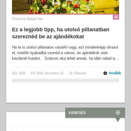
Posted by
Balogh Mia
Ez a legjobb tipp, ha utolsó pillanatban
szereznéd be az ajándékokat
Ha te is utolsó pillanatos vásárló vagy, ezt mindenképp olvasd
el, mielőtt nyakadba vennéd a várost, és ajándékok után
kezdenél kutatni. Számos oka lehet annak, ha idén nálad is...
tovább
2250
2020. december 22
Életmód
KERESÉS