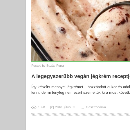
Posted by
Buzás Petra
A legegyszerűbb vegán jégkrém receptj
Így készíts mennyei jégkrémet – hozzáadott cukor és ad
lenni, de mi tényleg nem ezért szemeltük ki a most követ
1328
2018. július 02
Gasztronómia