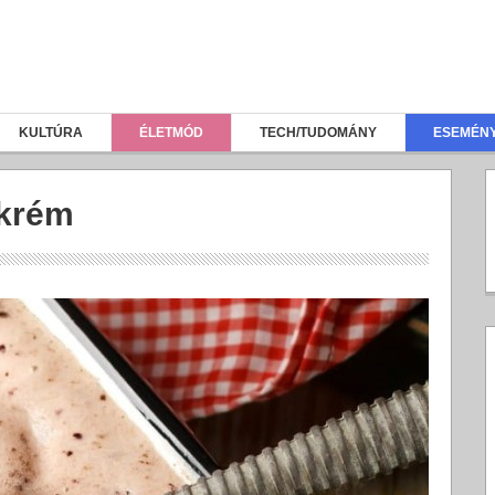
KULTÚRA
ÉLETMÓD
TECH/TUDOMÁNY
ESEMÉN
gkrém