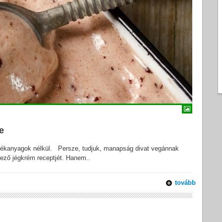
e
alékanyagok nélkül. Persze, tudjuk, manapság divat vegánnak
kező jégkrém receptjét. Hanem..
tovább