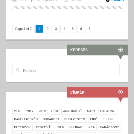
1129
2019. június 08
Életmód
Page 1 of 7
1
2
3
4
5
6
7
KERESÉS
CÍMKÉK
2016
2017
2018
2020
APPLIKÁCIÓ
AUTÓ
BALATON
BAMBUSZ SZÉN
BUDAPEST
BUDAPESTEN
CIPŐ
ELLEN
FACEBOOK
FESZTIVÁL
FILM
HIILIBAG
IKEA
KARÁCSONY