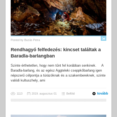
Posted by
Buzás Petra
Rendhagyó felfedezés: kincset találtak a
Baradla-barlangban
Szinte érthetetlen, hogy nem tűnt fel korábban senkinek. A
Baradla-barlang, és az egész Aggteleki cseppkőbarlang igen
népszerű célpontja a túrázóknak és a szakembereknek, szinte
valódi kultuszhely, ami
tovább
1113
2019. augusztus 01
Belföld