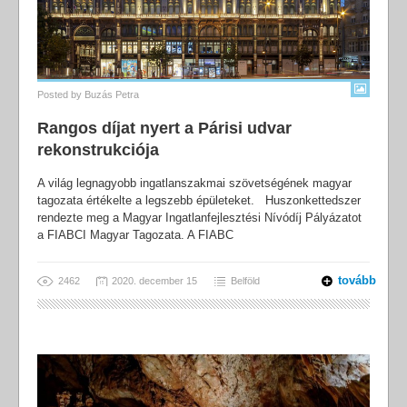
Posted by
Buzás Petra
Rangos díjat nyert a Párisi udvar
rekonstrukciója
A világ legnagyobb ingatlanszakmai szövetségének magyar
tagozata értékelte a legszebb épületeket. Huszonkettedszer
rendezte meg a Magyar Ingatlanfejlesztési Nívódíj Pályázatot
a FIABCI Magyar Tagozata. A FIABC
tovább
2462
2020. december 15
Belföld