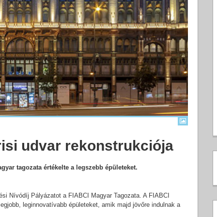
risi udvar rekonstrukciója
yar tagozata értékelte a legszebb épületeket.
ési Nívódíj Pályázatot a FIABCI Magyar Tagozata. A FIABCI
egjobb, leginnovatívabb épületeket, amik majd jövőre indulnak a