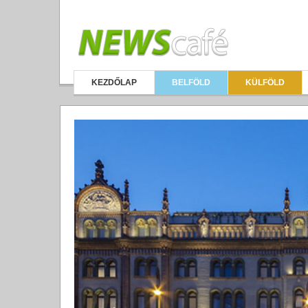
KEZDŐLAP
BELFÖLD
KÜLFÖLD