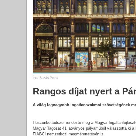
Írta:
Buzás Petra
Rangos díjat nyert a Pá
A világ legnagyobb ingatlanszakmai szövetségének mag
Huszonkettedszer rendezte meg a Magyar Ingatlanfejleszt
Magyar Tagozat 41 látványos pályaműből választotta ki a l
FIABCI nemzetközi megmérettetésén is.