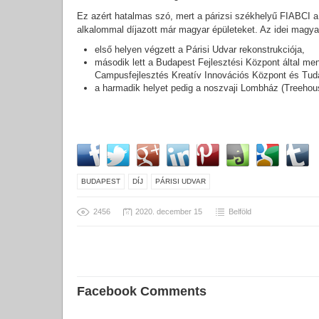
Ez azért hatalmas szó, mert a párizsi székhelyű FIABCI a
alkalommal díjazott már magyar épületeket. Az idei magyar
első helyen végzett a Párisi Udvar rekonstrukciója,
második lett a Budapest Fejlesztési Központ által
Campusfejlesztés Kreatív Innovációs Központ és Tudá
a harmadik helyet pedig a noszvaji Lombház (Treehou
BUDAPEST
DÍJ
PÁRISI UDVAR
2456
2020. december 15
Belföld
Facebook Comments