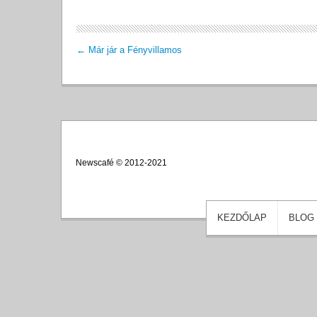
←
Már jár a Fényvillamos
Newscafé © 2012-2021
KEZDŐLAP
BLOG