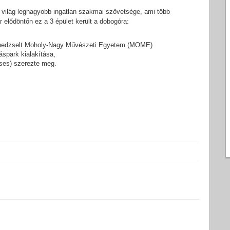
 világ legnagyobb ingatlan szakmai szövetsége, ami több
 elődöntőn ez a 3 épület került a dobogóra:
 menedzselt Moholy-Nagy Művészeti Egyetem (MOME)
spark kialakítása,
ses) szerezte meg.