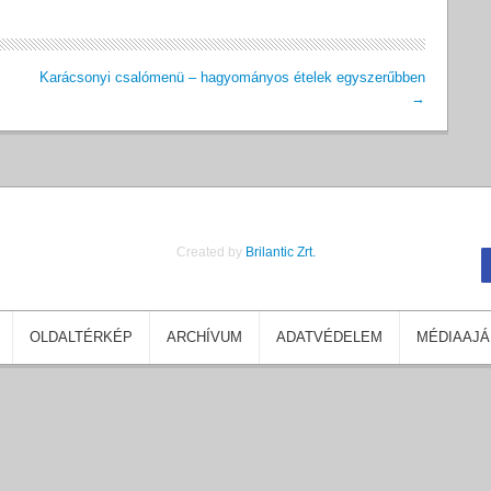
Karácsonyi csalómenü – hagyományos ételek egyszerűbben
→
Created by
Brilantic Zrt.
OLDALTÉRKÉP
ARCHÍVUM
ADATVÉDELEM
MÉDIAAJÁ