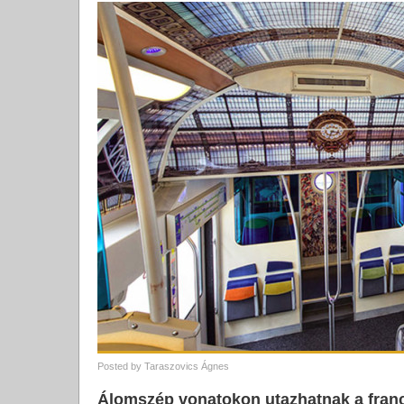
Posted by
Taraszovics Ágnes
Álomszép vonatokon utazhatnak a fran