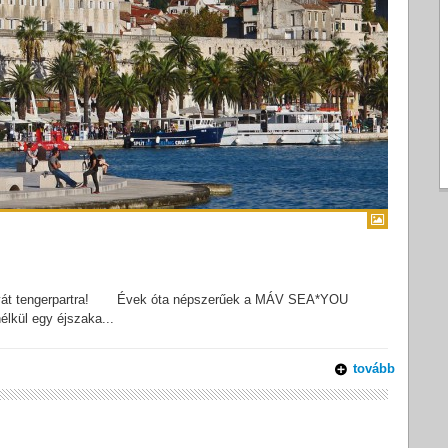
horvát tengerpartra! Évek óta népszerűek a MÁV SEA*YOU
nélkül egy éjszaka...
tovább