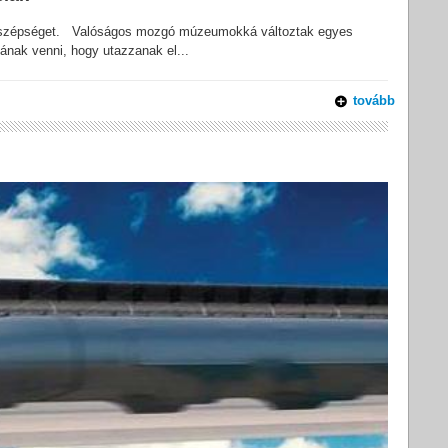
m a szépséget. Valóságos mozgó múzeumokká változtak egyes
nának venni, hogy utazzanak el...
tovább