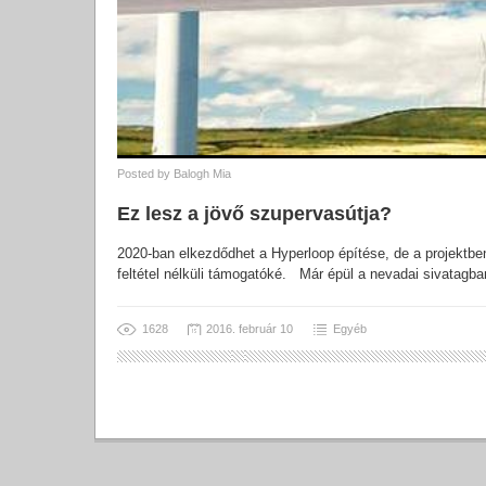
Posted by
Balogh Mia
Ez lesz a jövő szupervasútja?
2020-ban elkezdődhet a Hyperloop építése, de a projektbe
feltétel nélküli támogatóké. Már épül a nevadai sivatagban
1628
2016. február 10
Egyéb