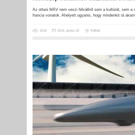
Az ottani MÁV nem veszi félvállról sem a kultúrát, se
francia vonatok. Ahelyett ugyanis, hogy mindenkit rá akar
1510
2016. június 02
Külföld