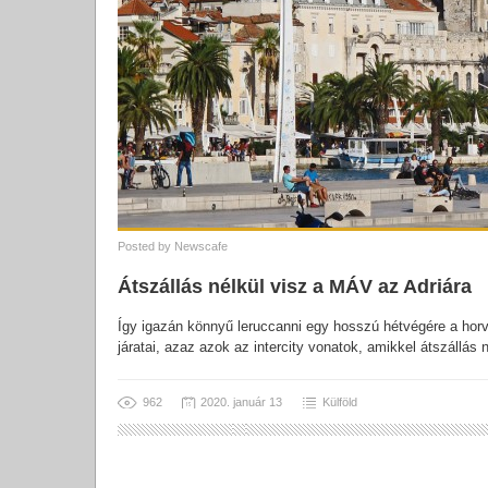
Posted by
Newscafe
Átszállás nélkül visz a MÁV az Adriára
Így igazán könnyű leruccanni egy hosszú hétvégére a 
járatai, azaz azok az intercity vonatok, amikkel átszállás 
962
2020. január 13
Külföld