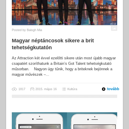
Posted by
Balogh Mia
Magyar néptáncosok sikere a brit
tehetségkutatón
Az Attraction két évvel ezelőtti sikere után most újabb magyar
csapatért szoríthatunk a Britain’s Got Talent tehetségkutató
műsorban. Nagyon úgy tűnik, hogy a briteknek bejönnek a
magyar művészek –...
tovább
1817
2015. május 16
Kultúra