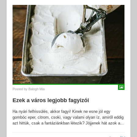
Posted by
Balogh Mia
Ezek a város legjobb fagyizói
Ha nyári felfrissülés, akkor fagyi! Kinek ne esne jól egy
gombóc eper, citrom, csoki, vagy valami olyan íz, amiről eddig
azt hittük, csak a fantáziánkban létezik? Jöjjenek hát azok a...