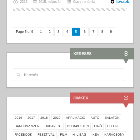
tovább
2318
2015. május 14
Gasztronómia
Page 5 of 9
1
2
3
4
5
6
7
8
9
KERESÉS
CÍMKÉK
2016
2017
2018
2020
APPLIKÁCIÓ
AUTÓ
BALATON
BAMBUSZ SZÉN
BUDAPEST
BUDAPESTEN
CIPŐ
ELLEN
FACEBOOK
FESZTIVÁL
FILM
HIILIBAG
IKEA
KARÁCSONY