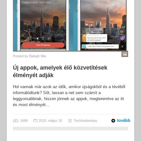
Posted by
Balogh Mia
Új appok, amelyek élő közvetítések
élményét adják
Hol vannak már azok az idők, amikor újságokból és a tévéből
informálódtunk? Sőt, lassan a net sem számít a
leggyorsabbnak, hiszen jönnek az appok, megteremtve az itt
és most élményét...
tovább
1689
2015. május 15
Tech/tudomány