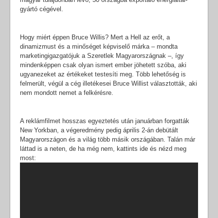
gyártó cégével.
Hogy miért éppen Bruce Willis? Mert a Hell az erőt, a
dinamizmust és a minőséget képviselő márka – mondta
marketingigazgatójuk a Szeretlek Magyarországnak –, így
mindenképpen csak olyan ismert ember jöhetett szóba, aki
ugyanezeket az értékeket testesíti meg. Több lehetőség is
felmerült, végül a cég illetékesei Bruce Willist választották, aki
nem mondott nemet a felkérésre.
A reklámfilmet hosszas egyeztetés után januárban forgatták
New Yorkban, a végeredmény pedig április 2-án debütált
Magyarországon és a világ több másik országában. Talán már
láttad is a neten, de ha még nem, kattints ide és nézd meg
most: