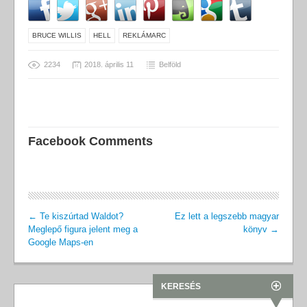
BRUCE WILLIS
HELL
REKLÁMARC
2234
2018. április 11
Belföld
Facebook Comments
←
Te kiszúrtad Waldot?
Ez lett a legszebb magyar
Meglepő figura jelent meg a
könyv
→
Google Maps-en
KERESÉS