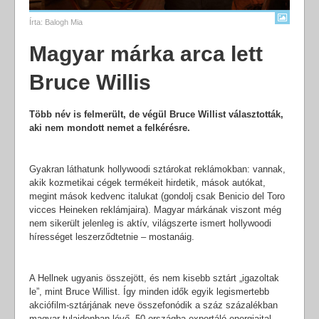
Írta:
Balogh Mia
Magyar márka arca lett
Bruce Willis
Több név is felmerült, de végül Bruce Willist választották,
aki nem mondott nemet a felkérésre.
Gyakran láthatunk hollywoodi sztárokat reklámokban: vannak,
akik kozmetikai cégek termékeit hirdetik, mások autókat,
megint mások kedvenc italukat (gondolj csak Benicio del Toro
vicces Heineken reklámjaira). Magyar márkának viszont még
nem sikerült jelenleg is aktív, világszerte ismert hollywoodi
hírességet leszerződtetnie – mostanáig.
A Hellnek ugyanis összejött, és nem kisebb sztárt „igazoltak
le”, mint Bruce Willist. Így minden idők egyik legismertebb
akciófilm-sztárjának neve összefonódik a száz százalékban
magyar tulajdonban lévő, 50 országba exportáló energiaital-