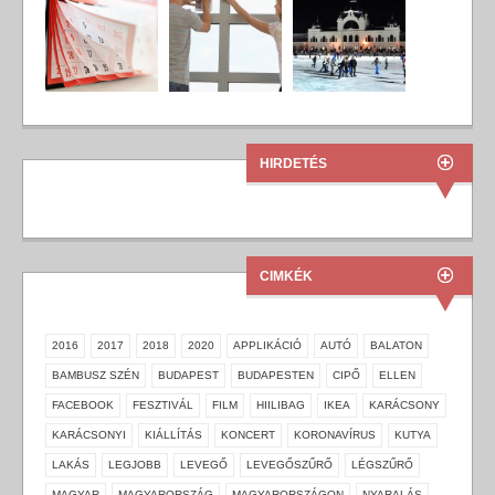
HIRDETÉS
CIMKÉK
2016
2017
2018
2020
APPLIKÁCIÓ
AUTÓ
BALATON
BAMBUSZ SZÉN
BUDAPEST
BUDAPESTEN
CIPŐ
ELLEN
FACEBOOK
FESZTIVÁL
FILM
HIILIBAG
IKEA
KARÁCSONY
KARÁCSONYI
KIÁLLÍTÁS
KONCERT
KORONAVÍRUS
KUTYA
LAKÁS
LEGJOBB
LEVEGŐ
LEVEGŐSZŰRŐ
LÉGSZŰRŐ
MAGYAR
MAGYARORSZÁG
MAGYARORSZÁGON
NYARALÁS