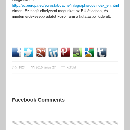
http://ec.europa.eu/eurostat/cache/infographs/qol/index_en.html
címen. Ez segít elhelyezni magunkat az EU átlagban, és
minden érdekesebb adatot közöl, ami a kutatásból kiderült.
1824
2015. július 27
Külföld
Facebook Comments