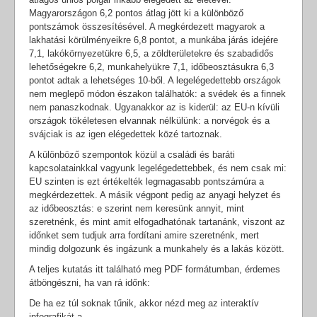
Magyarországon 6,2 pontos átlag jött ki a különböző
pontszámok összesítésével. A megkérdezett magyarok a
lakhatási körülményeikre 6,8 pontot, a munkába járás idejére
7,1, lakókörnyezetükre 6,5, a zöldterületekre és szabadidős
lehetőségekre 6,2, munkahelyükre 7,1, időbeosztásukra 6,3
pontot adtak a lehetséges 10-ből. A legelégedettebb országok
nem meglepő módon északon találhatók: a svédek és a finnek
nem panaszkodnak. Ugyanakkor az is kiderül: az EU-n kívüli
országok tökéletesen elvannak nélkülünk: a norvégok és a
svájciak is az igen elégedettek közé tartoznak.
A különböző szempontok közül a családi és baráti
kapcsolatainkkal vagyunk legelégedettebbek, és nem csak mi:
EU szinten is ezt értékelték legmagasabb pontszámúra a
megkérdezettek. A másik végpont pedig az anyagi helyzet és
az időbeosztás: e szerint nem keresünk annyit, mint
szeretnénk, és mint amit elfogadhatónak tartanánk, viszont az
időnket sem tudjuk arra fordítani amire szeretnénk, mert
mindig dolgozunk és ingázunk a munkahely és a lakás között.
A teljes kutatás itt található meg PDF formátumban, érdemes
átböngészni, ha van rá időnk:
De ha ez túl soknak tűnik, akkor nézd meg az interaktív
infografikát a