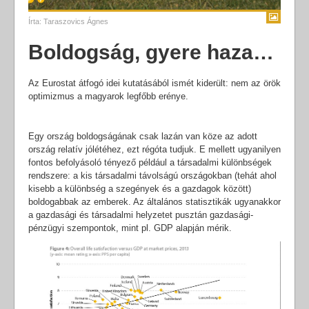
Írta:
Taraszovics Ágnes
Boldogság, gyere haza…
Az Eurostat átfogó idei kutatásából ismét kiderült: nem az örök
optimizmus a magyarok legfőbb erénye.
Egy ország boldogságának csak lazán van köze az adott
ország relatív jólétéhez, ezt régóta tudjuk. E mellett ugyanilyen
fontos befolyásoló tényező például a társadalmi különbségek
rendszere: a kis társadalmi távolságú országokban (tehát ahol
kisebb a különbség a szegények és a gazdagok között)
boldogabbak az emberek. Az általános statisztikák ugyanakkor
a gazdasági és társadalmi helyzetet pusztán gazdasági-
pénzügyi szempontok, mint pl. GDP alapján mérik.