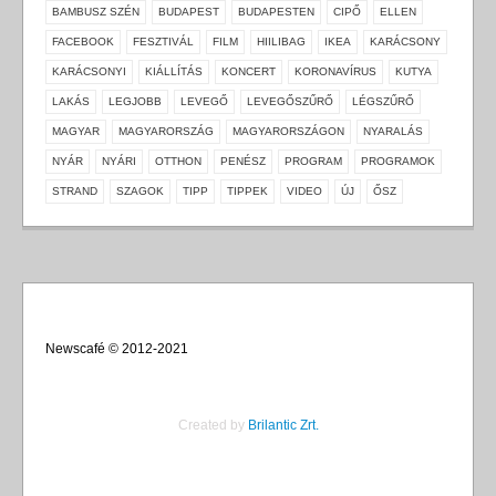
BAMBUSZ SZÉN
BUDAPEST
BUDAPESTEN
CIPŐ
ELLEN
FACEBOOK
FESZTIVÁL
FILM
HIILIBAG
IKEA
KARÁCSONY
KARÁCSONYI
KIÁLLÍTÁS
KONCERT
KORONAVÍRUS
KUTYA
LAKÁS
LEGJOBB
LEVEGŐ
LEVEGŐSZŰRŐ
LÉGSZŰRŐ
MAGYAR
MAGYARORSZÁG
MAGYARORSZÁGON
NYARALÁS
NYÁR
NYÁRI
OTTHON
PENÉSZ
PROGRAM
PROGRAMOK
STRAND
SZAGOK
TIPP
TIPPEK
VIDEO
ÚJ
ŐSZ
Newscafé © 2012-2021
Created by
Brilantic Zrt.