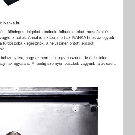
ó: ivanka.hu
s különleges dolgokat kínálnak: falburkolatokat, mosdókat és
ágyó izraeliek. Annál is inkább, mert az IVANKA híres az egyedi
l a fürdőszoba kiegészítők, a helyszínen öntött lépcsők,
ok.
t, bebizonyítva, hogy az nem csak egy hasznos, de érdektelen
zájnnak egyaránt. Mi pedig szörnyen büszkék vagyunk rájuk ezért.