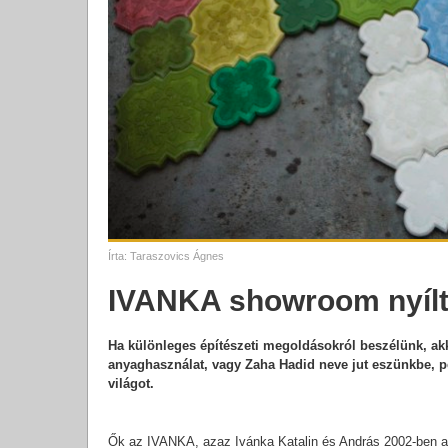
Írta:
Taraszovics Ágnes
IVANKA showroom nyílt 
Ha különleges építészeti megoldásokról beszélünk, ak
anyaghasználat, vagy Zaha Hadid neve jut eszünkbe, p
világot.
Ők az IVANKA, azaz Ivánka Katalin és András 2002-ben ala