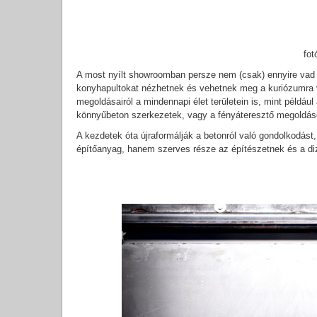
fot
A most nyílt showroomban persze nem (csak) ennyire vad é
konyhapultokat nézhetnek és vehetnek meg a kuriózumra v
megoldásairól a mindennapi élet területein is, mint példáu
könnyűbeton szerkezetek, vagy a fényáteresztő megoldás
A kezdetek óta újraformálják a betonról való gondolkodás
építőanyag, hanem szerves része az építészetnek és a di