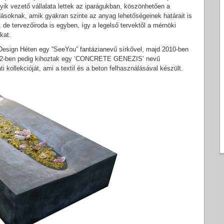
gyik vezető vállalata lettek az iparágukban, köszönhetően a
dásoknak, amik gyakran szinte az anyag lehetőségeinek határait is
 de tervezőiroda is egyben, így a legelső tervektől a mérnöki
kat.
 Design Héten egy “SeeYou” fantázianevű sírkővel, majd 2010-ben
 2012-ben pedig kihoztak egy ‘CONCRETE GENEZIS’ nevű
ti kollekcióját, ami a textil és a beton felhasználásával készült.