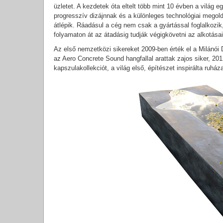
üzletet. A kezdetek óta eltelt több mint 10 évben a világ e
progresszív dizájnnak és a különleges technológiai megol
átlépik. Ráadásul a cég nem csak a gyártással foglalkozik,
folyamaton át az átadásig tudják végigkövetni az alkotásai
Az első nemzetközi sikereket 2009-ben érték el a Milánói
az Aero Concrete Sound hangfallal arattak zajos siker,
kapszulakollekciót, a világ első, építészet inspirálta ruháza