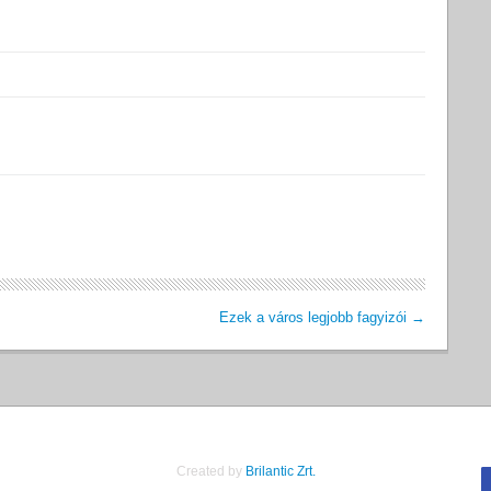
Ezek a város legjobb fagyizói
→
Created by
Brilantic Zrt.