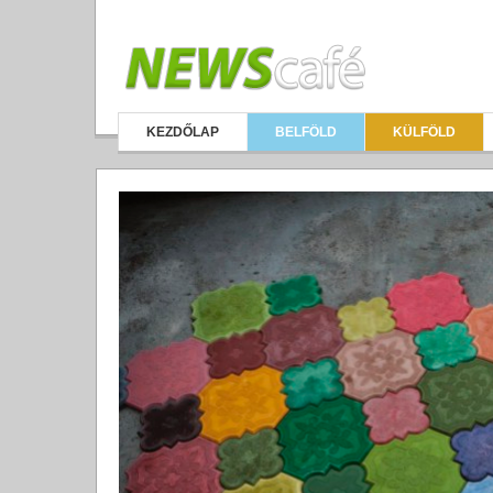
KEZDŐLAP
BELFÖLD
KÜLFÖLD