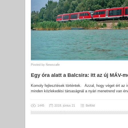
Posted by
Newscafe
Egy óra alatt a Balcsira: itt az új MÁV
Komoly fejlesztések történtek. Azzal, hogy véget ért az is
minden közlekedési társaságnál a nyári menetrend van ér
1445
2018. június 21
Belföld