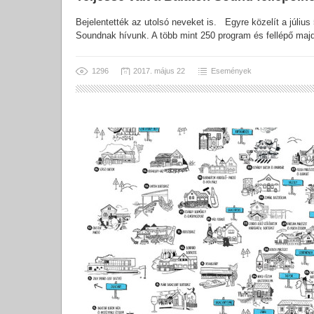
Bejelentették az utolsó neveket is. Egyre közelít a július
Soundnak hívunk. A több mint 250 program és fellépő maj
1296
2017. május 22
Események