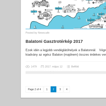
Posted by
Newscafe
Balatoni Gasztrotérkép 2017
Ezek idén a legjobb vendéglátóhelyek a Balatonnál. Végre
kiadvány az egész Balaton (majdnem) összes érdekes ven
1479
2017. május 12
Belföld
Page 2 of 4
1
2
3
4