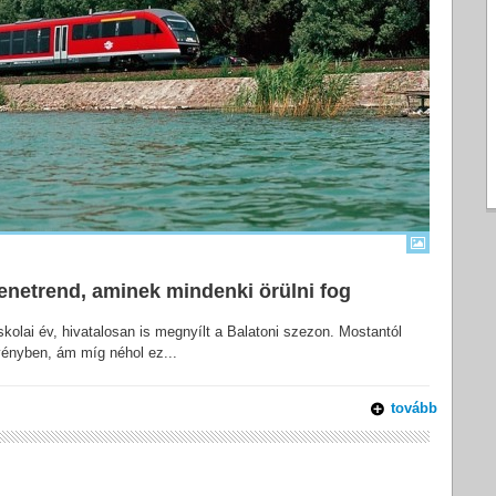
-menetrend, aminek mindenki örülni fog
kolai év, hivatalosan is megnyílt a Balatoni szezon. Mostantól
vényben, ám míg néhol ez...
tovább