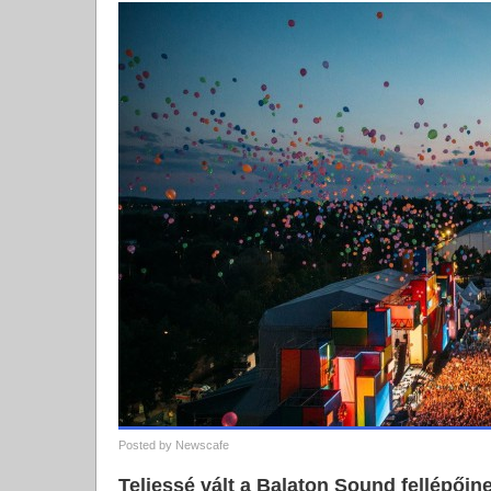
Posted by
Newscafe
Teljessé vált a Balaton Sound fellépőine