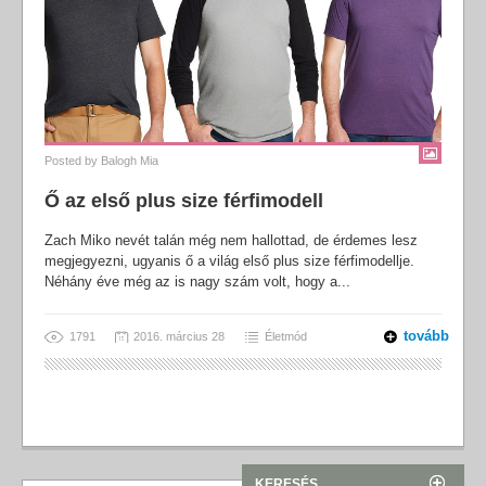
Posted by
Balogh Mia
Ő az első plus size férfimodell
Zach Miko nevét talán még nem hallottad, de érdemes lesz
megjegyezni, ugyanis ő a világ első plus size férfimodellje.
Néhány éve még az is nagy szám volt, hogy a...
tovább
1791
2016. március 28
Életmód
KERESÉS