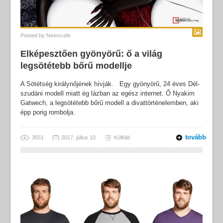
Posted by
Newscafe
Elképesztően gyönyörű: ő a világ
legsötétebb bőrű modellje
A Sötétség királynőjének hívják. Egy gyönyörű, 24 éves Dél-
szudáni modell miatt ég lázban az egész internet. Ő Nyakim
Gatwech, a legsötétebb bőrű modell a divattörténelemben, aki
épp porig rombolja.
tovább
3551
2017. július 10
Külföld