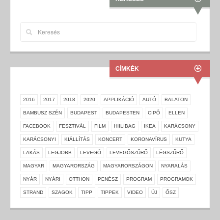
CÍMKÉK
2016
2017
2018
2020
APPLIKÁCIÓ
AUTÓ
BALATON
BAMBUSZ SZÉN
BUDAPEST
BUDAPESTEN
CIPŐ
ELLEN
FACEBOOK
FESZTIVÁL
FILM
HIILIBAG
IKEA
KARÁCSONY
KARÁCSONYI
KIÁLLÍTÁS
KONCERT
KORONAVÍRUS
KUTYA
LAKÁS
LEGJOBB
LEVEGŐ
LEVEGŐSZŰRŐ
LÉGSZŰRŐ
MAGYAR
MAGYARORSZÁG
MAGYARORSZÁGON
NYARALÁS
NYÁR
NYÁRI
OTTHON
PENÉSZ
PROGRAM
PROGRAMOK
STRAND
SZAGOK
TIPP
TIPPEK
VIDEO
ÚJ
ŐSZ