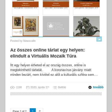
Posted by
Newscafe
Az összes online tárlat egy helyen:
elindult a Virtuális Mozaik Túra
Itt egy helyen érheted el az ország összes, online is
megtekinthető tárlatát. A koronavírus járvány miatt
minden bezárt, nem kivétel ez alól a kulturális szféra sem....
tovább
1198
2020. április 27
Belföld
Page 1 of 2
1
2