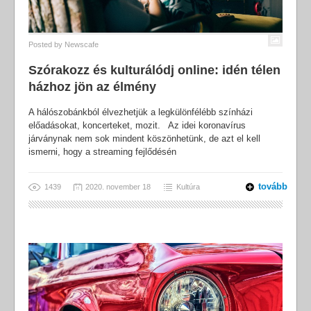
Posted by
Newscafe
Szórakozz és kulturálódj online: idén télen
házhoz jön az élmény
A hálószobánkból élvezhetjük a legkülönfélébb színházi
előadásokat, koncerteket, mozit. Az idei koronavírus
járványnak nem sok mindent köszönhetünk, de azt el kell
ismerni, hogy a streaming fejlődésén
tovább
1439
2020. november 18
Kultúra