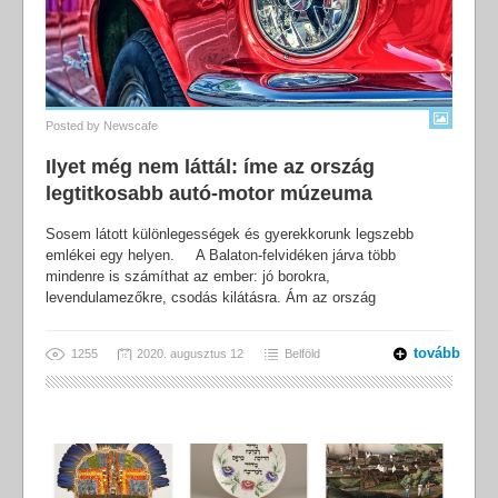
Posted by
Newscafe
Ilyet még nem láttál: íme az ország
legtitkosabb autó-motor múzeuma
Sosem látott különlegességek és gyerekkorunk legszebb
emlékei egy helyen. A Balaton-felvidéken járva több
mindenre is számíthat az ember: jó borokra,
levendulamezőkre, csodás kilátásra. Ám az ország
tovább
1255
2020. augusztus 12
Belföld