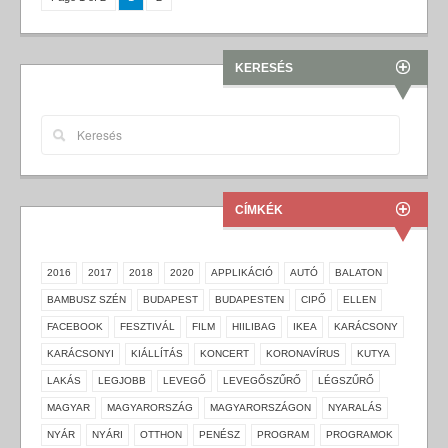
KERESÉS
CÍMKÉK
2016
2017
2018
2020
APPLIKÁCIÓ
AUTÓ
BALATON
BAMBUSZ SZÉN
BUDAPEST
BUDAPESTEN
CIPŐ
ELLEN
FACEBOOK
FESZTIVÁL
FILM
HIILIBAG
IKEA
KARÁCSONY
KARÁCSONYI
KIÁLLÍTÁS
KONCERT
KORONAVÍRUS
KUTYA
LAKÁS
LEGJOBB
LEVEGŐ
LEVEGŐSZŰRŐ
LÉGSZŰRŐ
MAGYAR
MAGYARORSZÁG
MAGYARORSZÁGON
NYARALÁS
NYÁR
NYÁRI
OTTHON
PENÉSZ
PROGRAM
PROGRAMOK