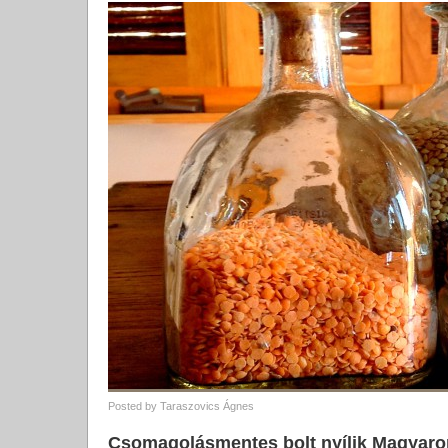
Posted by
Taraszovics Ágnes
Csomagolásmentes bolt nyílik Magyar