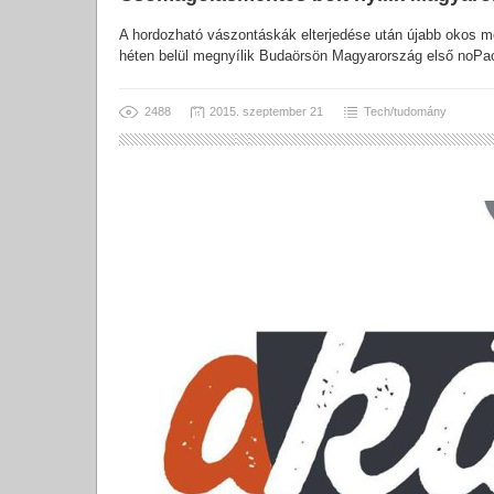
A hordozható vászontáskák elterjedése után újabb okos 
héten belül megnyílik Budaörsön Magyarország első noPack
2488
2015. szeptember 21
Tech/tudomány