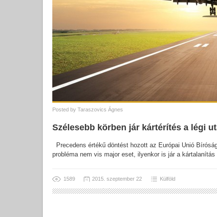
Posted by
Taraszovics Ágnes
Szélesebb körben jár kártérítés a légi 
Precedens értékű döntést hozott az Európai Unió Bíróság
probléma nem vis major eset, ilyenkor is jár a kártalanít
1589
2015. szeptember 22
Külföld