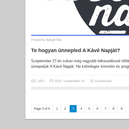
Posted by
Balogh Mia
Te hogyan ünnepled A Kávé Napját?
Szeptember 27-én sokan még nagyobb lelkesedéssel tölti
ünnepeljük A Kávé Napját. Ha különleges kóstolón és prog
1651
2015. szeptember 19
Események
Page 3 of 9
1
2
3
4
5
6
7
8
9