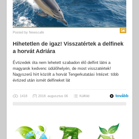
Posted by
Newscafe
Hihetetlen de igaz! Visszatértek a delfinek
a horvát Adriára
Évtizedek óta nem lehetett szabadon élő delfint látni a
magyarok kedvenc üdülőhelyén, de most visszatértek!
Nagyszerű hírt közölt a horvát Tengerkutatási Intézet: több
évtized után ismét delfineket lát
tovább
1418
2018. augusztus 06
Külföld