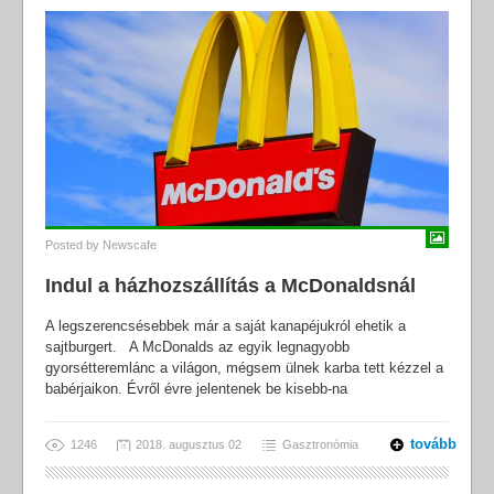
Posted by
Newscafe
Indul a házhozszállítás a McDonaldsnál
A legszerencsésebbek már a saját kanapéjukról ehetik a
sajtburgert. A McDonalds az egyik legnagyobb
gyorsétteremlánc a világon, mégsem ülnek karba tett kézzel a
babérjaikon. Évről évre jelentenek be kisebb-na
tovább
1246
2018. augusztus 02
Gasztronómia