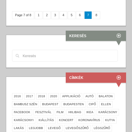
Page 7 of 8
1
2
3
4
5
6
7
8
KERESÉS
CÍMKÉK
2016
2017
2018
2020
APPLIKÁCIÓ
AUTÓ
BALATON
BAMBUSZ SZÉN
BUDAPEST
BUDAPESTEN
CIPŐ
ELLEN
FACEBOOK
FESZTIVÁL
FILM
HIILIBAG
IKEA
KARÁCSONY
KARÁCSONYI
KIÁLLÍTÁS
KONCERT
KORONAVÍRUS
KUTYA
LAKÁS
LEGJOBB
LEVEGŐ
LEVEGŐSZŰRŐ
LÉGSZŰRŐ