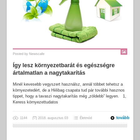
Posted by
Newscafe
Így lesz környezetbarát és egészségre
ártalmatlan a nagytakarítás
Minél kevesebb vegyszert használsz, annál többet tehetsz a
környezetedért, de a Hiilibag csapata tud pár további hasznos
tippet, hogy a tavaszi nagytakarítás még „zöldebb” legyen. 1,
Keress környezettudatos
tovább
1144
2018. augusztus 03
Életmód