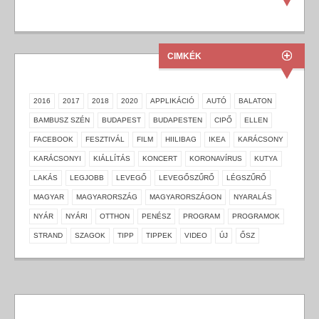
CIMKÉK
2016
2017
2018
2020
APPLIKÁCIÓ
AUTÓ
BALATON
BAMBUSZ SZÉN
BUDAPEST
BUDAPESTEN
CIPŐ
ELLEN
FACEBOOK
FESZTIVÁL
FILM
HIILIBAG
IKEA
KARÁCSONY
KARÁCSONYI
KIÁLLÍTÁS
KONCERT
KORONAVÍRUS
KUTYA
LAKÁS
LEGJOBB
LEVEGŐ
LEVEGŐSZŰRŐ
LÉGSZŰRŐ
MAGYAR
MAGYARORSZÁG
MAGYARORSZÁGON
NYARALÁS
NYÁR
NYÁRI
OTTHON
PENÉSZ
PROGRAM
PROGRAMOK
STRAND
SZAGOK
TIPP
TIPPEK
VIDEO
ÚJ
ŐSZ