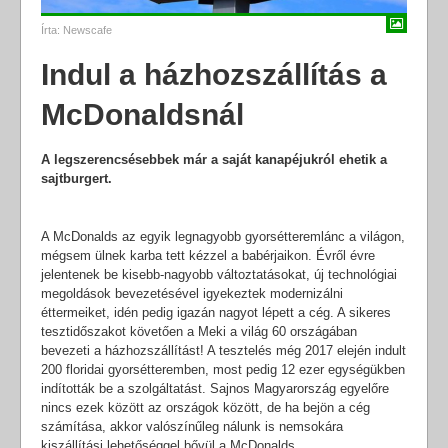
Írta:
Newscafe
Indul a házhozszállítás a
McDonaldsnál
A legszerencsésebbek már a saját kanapéjukról ehetik a
sajtburgert.
A McDonalds az egyik legnagyobb gyorsétteremlánc a világon,
mégsem ülnek karba tett kézzel a babérjaikon. Évről évre
jelentenek be kisebb-nagyobb változtatásokat, új technológiai
megoldások bevezetésével igyekeztek modernizálni
éttermeiket, idén pedig igazán nagyot lépett a cég. A sikeres
tesztidőszakot követően a Meki a világ 60 országában
bevezeti a házhozszállítást! A tesztelés még 2017 elején indult
200 floridai gyorsétteremben, most pedig 12 ezer egységükben
indították be a szolgáltatást. Sajnos Magyarország egyelőre
nincs ezek között az országok között, de ha bejön a cég
számítása, akkor valószínűleg nálunk is nemsokára
kiszállítási lehetőséggel bővül a McDonalds.