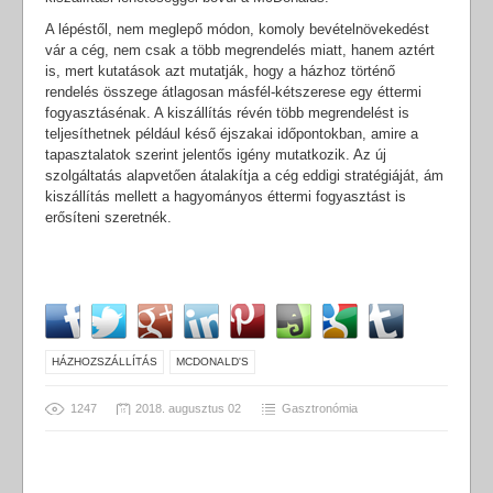
A lépéstől, nem meglepő módon, komoly bevételnövekedést
vár a cég, nem csak a több megrendelés miatt, hanem aztért
is, mert kutatások azt mutatják, hogy a házhoz történő
rendelés összege átlagosan másfél-kétszerese egy éttermi
fogyasztásénak. A kiszállítás révén több megrendelést is
teljesíthetnek például késő éjszakai időpontokban, amire a
tapasztalatok szerint jelentős igény mutatkozik. Az új
szolgáltatás alapvetően átalakítja a cég eddigi stratégiáját, ám
kiszállítás mellett a hagyományos éttermi fogyasztást is
erősíteni szeretnék.
HÁZHOZSZÁLLÍTÁS
MCDONALD'S
1247
2018. augusztus 02
Gasztronómia