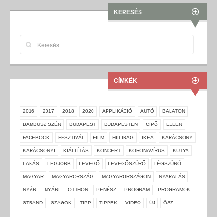
KERESÉS
CÍMKÉK
2016
2017
2018
2020
APPLIKÁCIÓ
AUTÓ
BALATON
BAMBUSZ SZÉN
BUDAPEST
BUDAPESTEN
CIPŐ
ELLEN
FACEBOOK
FESZTIVÁL
FILM
HIILIBAG
IKEA
KARÁCSONY
KARÁCSONYI
KIÁLLÍTÁS
KONCERT
KORONAVÍRUS
KUTYA
LAKÁS
LEGJOBB
LEVEGŐ
LEVEGŐSZŰRŐ
LÉGSZŰRŐ
MAGYAR
MAGYARORSZÁG
MAGYARORSZÁGON
NYARALÁS
NYÁR
NYÁRI
OTTHON
PENÉSZ
PROGRAM
PROGRAMOK
STRAND
SZAGOK
TIPP
TIPPEK
VIDEO
ÚJ
ŐSZ