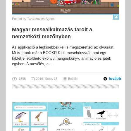
Posted by
Taraszovics Ágnes
Magyar mesealkalmazás tarolt a
nemzetközi mezőnyben
Az applikáció a legkisebbekkel is megszeretteti az olvasást.
Mi is írtunk már a BOOKR Kids mesekönyvről, ami egy
tabletre letölthető ekönyv, hangoskönyv, animáció és játék
egyben. A mesélés, a...
tovább
1598
2016. június 15
Belföld