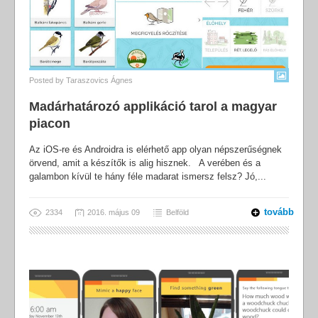
Posted by
Taraszovics Ágnes
Madárhatározó applikáció tarol a magyar
piacon
Az iOS-re és Androidra is elérhető app olyan népszerűségnek
örvend, amit a készítők is alig hisznek. A verében és a
galambon kívül te hány féle madarat ismersz felsz? Jó,...
tovább
2334
2016. május 09
Belföld