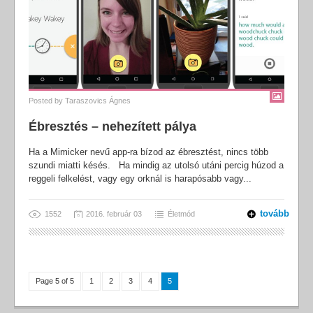
Posted by
Taraszovics Ágnes
Ébresztés – nehezített pálya
Ha a Mimicker nevű app-ra bízod az ébresztést, nincs több
szundi miatti késés. Ha mindig az utolsó utáni percig húzod a
reggeli felkelést, vagy egy orknál is harapósabb vagy...
tovább
1552
2016. február 03
Életmód
Page 5 of 5
1
2
3
4
5