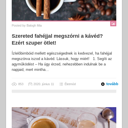
Posted by
Balogh Mia
Szereted fahéjjal megszórni a kávéd?
Ezért szuper ötlet!
Ízlelőbimbóid mellett egészségednek is kedvezel, ha fahéjjal
megszórva iszod a kávéd. Lássuk, hogy miért! 1. Segíti az
agyműködést – Ha úgy érzed, nehezebben indulnak be a
napjaid, mert mintha...
tovább
853
2020. június 11
Életmód