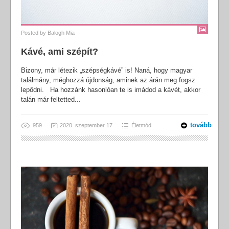
Posted by
Balogh Mia
Kávé, ami szépít?
Bizony, már létezik „szépségkávé” is! Naná, hogy magyar
találmány, méghozzá újdonság, aminek az árán meg fogsz
lepődni. Ha hozzánk hasonlóan te is imádod a kávét, akkor
talán már feltetted...
tovább
959
2020. szeptember 17
Életmód