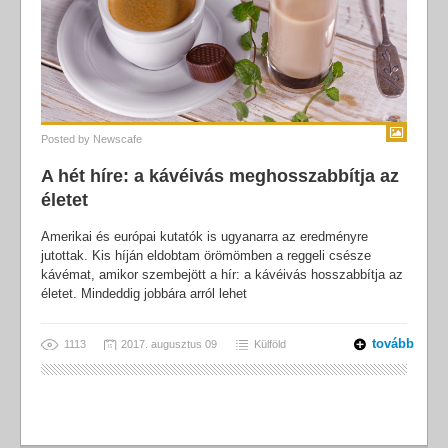
Posted by
Newscafe
A hét híre: a kávéivás meghosszabbítja az
életet
Amerikai és európai kutatók is ugyanarra az eredményre
jutottak. Kis híján eldobtam örömömben a reggeli csésze
kávémat, amikor szembejött a hír: a kávéivás hosszabbítja az
életet. Mindeddig jobbára arról lehet
tovább
1113
2017. augusztus 09
Külföld