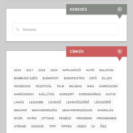
KERESÉS
CÍMKÉK
2016
2017
2018
2020
APPLIKÁCIÓ
AUTÓ
BALATON
BAMBUSZ SZÉN
BUDAPEST
BUDAPESTEN
CIPŐ
ELLEN
FACEBOOK
FESZTIVÁL
FILM
HIILIBAG
IKEA
KARÁCSONY
KARÁCSONYI
KIÁLLÍTÁS
KONCERT
KORONAVÍRUS
KUTYA
LAKÁS
LEGJOBB
LEVEGŐ
LEVEGŐSZŰRŐ
LÉGSZŰRŐ
MAGYAR
MAGYARORSZÁG
MAGYARORSZÁGON
NYARALÁS
NYÁR
NYÁRI
OTTHON
PENÉSZ
PROGRAM
PROGRAMOK
STRAND
SZAGOK
TIPP
TIPPEK
VIDEO
ÚJ
ŐSZ