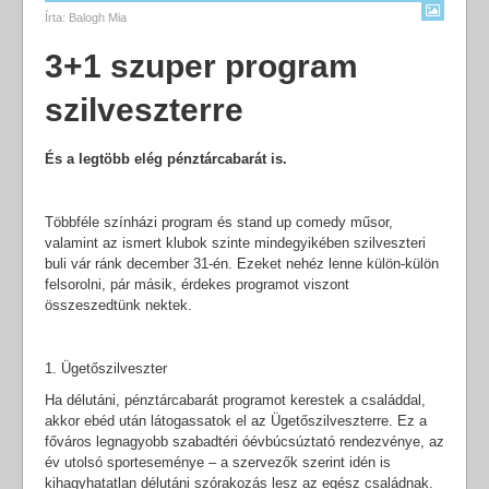
Írta:
Balogh Mia
3+1 szuper program
szilveszterre
És a legtöbb elég pénztárcabarát is.
Többféle színházi program és stand up comedy műsor,
valamint az ismert klubok szinte mindegyikében szilveszteri
buli vár ránk december 31-én. Ezeket nehéz lenne külön-külön
felsorolni, pár másik, érdekes programot viszont
összeszedtünk nektek.
1. Ügetőszilveszter
Ha délutáni, pénztárcabarát programot kerestek a családdal,
akkor ebéd után látogassatok el az Ügetőszilveszterre. Ez a
főváros legnagyobb szabadtéri óévbúcsúztató rendezvénye, az
év utolsó sporteseménye – a szervezők szerint idén is
kihagyhatatlan délutáni szórakozás lesz az egész családnak.