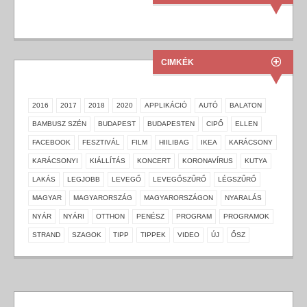
CIMKÉK
2016
2017
2018
2020
APPLIKÁCIÓ
AUTÓ
BALATON
BAMBUSZ SZÉN
BUDAPEST
BUDAPESTEN
CIPŐ
ELLEN
FACEBOOK
FESZTIVÁL
FILM
HIILIBAG
IKEA
KARÁCSONY
KARÁCSONYI
KIÁLLÍTÁS
KONCERT
KORONAVÍRUS
KUTYA
LAKÁS
LEGJOBB
LEVEGŐ
LEVEGŐSZŰRŐ
LÉGSZŰRŐ
MAGYAR
MAGYARORSZÁG
MAGYARORSZÁGON
NYARALÁS
NYÁR
NYÁRI
OTTHON
PENÉSZ
PROGRAM
PROGRAMOK
STRAND
SZAGOK
TIPP
TIPPEK
VIDEO
ÚJ
ŐSZ