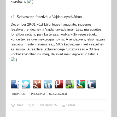
kipróbálni.
+1. Szilveszteri fesztivál a Vajdahunyadvárban
December 29-31 közt különleges hangulatú, ingyenes
fesztivált rendeznek a Vajdahunyadvárnál. Lesz malacsütés,
forraltbor sétány, pálinka terasz, vodka különlegességek,
koncertek és gyermekprogramok is. A rendezvény első napján
ráadásul minden féláron lesz, 50% kedvezménnyel készülnek
az árusok. A fesztivál sztárvendége Oroszország – 30 féle
vodkát kóstolhatunk meg, de akad majd egy-két jó falat is.
BUDAPEST
PROGRAM
SZILVESZTER
1373
2018. december 25
Belföld