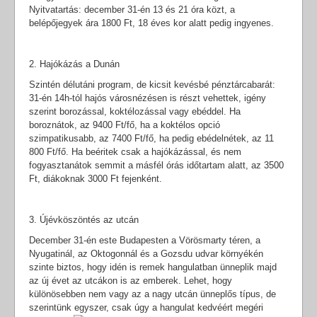
Nyitvatartás: december 31-én 13 és 21 óra közt, a
belépőjegyek ára 1800 Ft, 18 éves kor alatt pedig ingyenes.
2. Hajókázás a Dunán
Szintén délutáni program, de kicsit kevésbé pénztárcabarát:
31-én 14h-tól hajós városnézésen is részt vehettek, igény
szerint borozással, koktélozással vagy ebéddel. Ha
boroznátok, az 9400 Ft/fő, ha a koktélos opció
szimpatikusabb, az 7400 Ft/fő, ha pedig ebédelnétek, az 11
800 Ft/fő. Ha beéritek csak a hajókázással, és nem
fogyasztanátok semmit a másfél órás időtartam alatt, az 3500
Ft, diákoknak 3000 Ft fejenként.
3. Újévköszöntés az utcán
December 31-én este Budapesten a Vörösmarty téren, a
Nyugatinál, az Oktogonnál és a Gozsdu udvar környékén
szinte biztos, hogy idén is remek hangulatban ünneplik majd
az új évet az utcákon is az emberek. Lehet, hogy
különösebben nem vagy az a nagy utcán ünneplős típus, de
szerintünk egyszer, csak úgy a hangulat kedvéért megéri