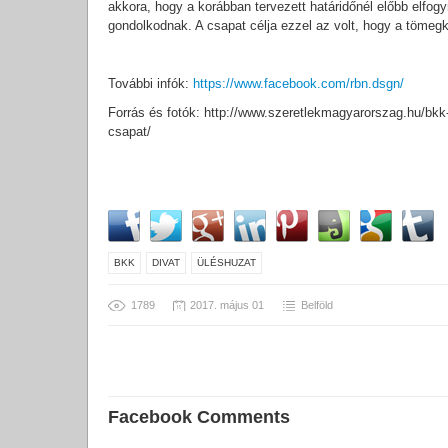
akkora, hogy a korábban tervezett határidőnél előbb elfog
gondolkodnak. A csapat célja ezzel az volt, hogy a tömegk
További infók:
https://www.facebook.com/rbn.dsgn/
Forrás és fotók: http://www.szeretlekmagyarorszag.hu/bkk-
csapat/
BKK
DIVAT
ÜLÉSHUZAT
1789
2017. május 01
Belföld
Facebook Comments