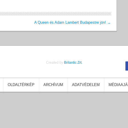
A Queen és Adam Lambert Budapestre jön!
→
Created by
Brilantic Zrt.
OLDALTÉRKÉP
ARCHÍVUM
ADATVÉDELEM
MÉDIAAJÁ