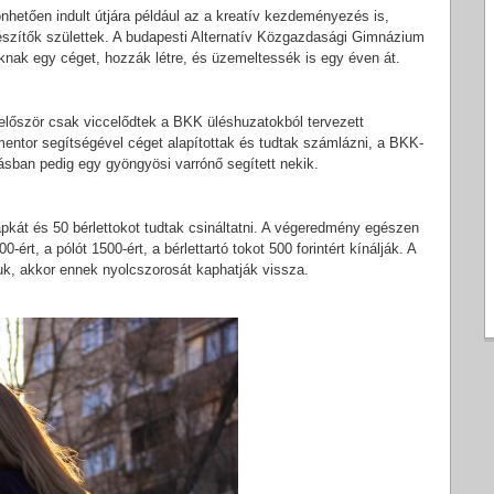
önhetően indult útjára például az a kreatív kezdeményezés is,
szítők születtek. A budapesti Alternatív Közgazdasági Gimnázium
uknak egy céget, hozzák létre, és üzemeltessék is egy éven át.
 először csak viccelődtek a BKK üléshuzatokból tervezett
 mentor segítségével céget alapítottak és tudtak számlázni, a BKK-
ásban pedig egy gyöngyösi varrónő segített nekik.
apkát és 50 bérlettokot tudtak csináltatni. A végeredmény egészen
ért, a pólót 1500-ért, a bérlettartó tokot 500 forintért kínálják. A
niuk, akkor ennek nyolcszorosát kaphatják vissza.