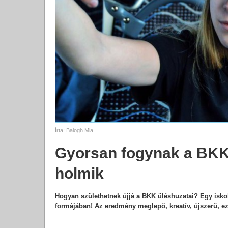
Írta:
Balogh Mia
Gyorsan fogynak a BKK 
holmik
Hogyan születhetnek újjá a BKK üléshuzatai? Egy isko
formájában! Az eredmény meglepő, kreatív, újszerű, ez