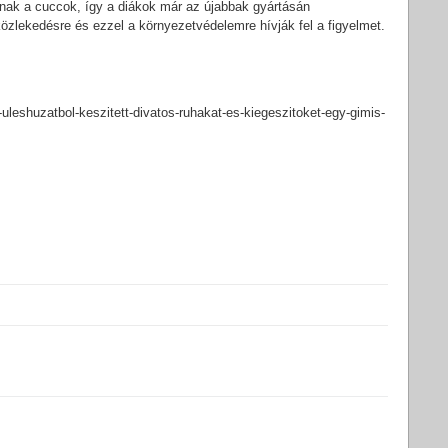
ynak a cuccok, így a diákok már az újabbak gyártásán
özlekedésre és ezzel a környezetvédelemre hívják fel a figyelmet.
uleshuzatbol-keszitett-divatos-ruhakat-es-kiegeszitoket-egy-gimis-