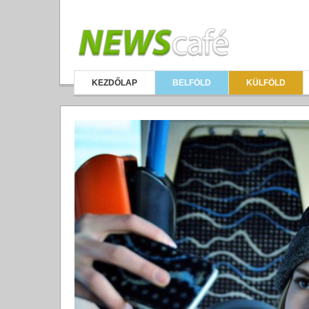
KEZDŐLAP
BELFÖLD
KÜLFÖLD