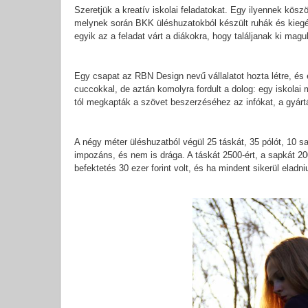
Szeretjük a kreatív iskolai feladatokat. Egy ilyennek kösz
melynek során BKK üléshuzatokból készült ruhák és kiegé
egyik az a feladat várt a diákokra, hogy találjanak ki mag
Egy csapat az RBN Design nevű vállalatot hozta létre, és
cuccokkal, de aztán komolyra fordult a dolog: egy iskolai
tól megkapták a szövet beszerzéséhez az infókat, a gyárt
A négy méter üléshuzatból végül 25 táskát, 35 pólót, 10 s
impozáns, és nem is drága. A táskát 2500-ért, a sapkát 2000-
befektetés 30 ezer forint volt, és ha mindent sikerül elad