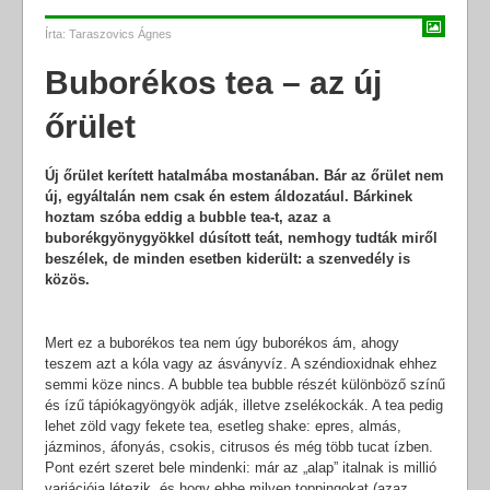
Írta:
Taraszovics Ágnes
Buborékos tea – az új
őrület
Új őrület kerített hatalmába mostanában. Bár az őrület nem
új, egyáltalán nem csak én estem áldozatául. Bárkinek
hoztam szóba eddig a bubble tea-t, azaz a
buborékgyönygyökkel dúsított teát, nemhogy tudták miről
beszélek, de minden esetben kiderült: a szenvedély is
közös.
Mert ez a buborékos tea nem úgy buborékos ám, ahogy
teszem azt a kóla vagy az ásványvíz. A széndioxidnak ehhez
semmi köze nincs. A bubble tea bubble részét különböző színű
és ízű tápiókagyöngyök adják, illetve zselékockák. A tea pedig
lehet zöld vagy fekete tea, esetleg shake: epres, almás,
jázminos, áfonyás, csokis, citrusos és még több tucat ízben.
Pont ezért szeret bele mindenki: már az „alap” italnak is millió
variációja létezik, és hogy ebbe milyen toppingokat (azaz