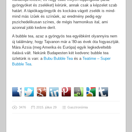
gyöngyöket és zseléket) kérünk, annak csak a képzelet szab
határt. A tápiókagyöngyök és kockára vágott zselék is mind-
mind más ízűek és színűek, az eredmény pedig egy
pszichedelikusan színes, de mégis harmonikus ital, ami
azonnal jobb kedvre derít.
A bubble tea, azaz a gyöngyös tea egyébként olyannyira nem
új találmány, hogy Tajvanon már a ’80-as évek óta fogyasztják.
Mára Ázsia (meg Amerika és Európa) egyik legkedveltebb
italává vált. Nekünk Budapesten két kedvenc bubble tea
üzletünk is van: a
Bubu Bubble Tea
és a
Teatime – Super
Bubble Tea
.
3476
2015. július 29
Gasztronómia