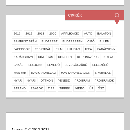
CIMKÉK
2016
2017
2018
2020
APPLIKÁCIÓ
AUTÓ
BALATON
BAMBUSZ SZÉN
BUDAPEST
BUDAPESTEN
CIPŐ
ELLEN
FACEBOOK
FESZTIVÁL
FILM
HIILIBAG
IKEA
KARÁCSONY
KARÁCSONYI
KIÁLLÍTÁS
KONCERT
KORONAVÍRUS
KUTYA
LAKÁS
LEGJOBB
LEVEGŐ
LEVEGŐSZŰRŐ
LÉGSZŰRŐ
MAGYAR
MAGYARORSZÁG
MAGYARORSZÁGON
NYARALÁS
NYÁR
NYÁRI
OTTHON
PENÉSZ
PROGRAM
PROGRAMOK
STRAND
SZAGOK
TIPP
TIPPEK
VIDEO
ÚJ
ŐSZ
Newscafé © 2012-2021