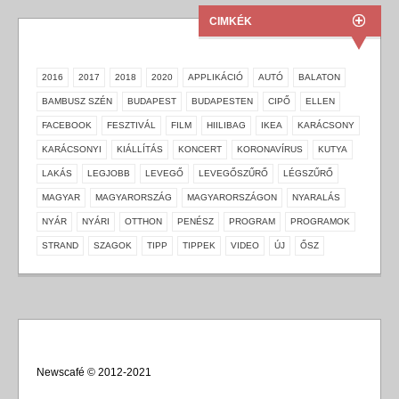
CIMKÉK
2016
2017
2018
2020
APPLIKÁCIÓ
AUTÓ
BALATON
BAMBUSZ SZÉN
BUDAPEST
BUDAPESTEN
CIPŐ
ELLEN
FACEBOOK
FESZTIVÁL
FILM
HIILIBAG
IKEA
KARÁCSONY
KARÁCSONYI
KIÁLLÍTÁS
KONCERT
KORONAVÍRUS
KUTYA
LAKÁS
LEGJOBB
LEVEGŐ
LEVEGŐSZŰRŐ
LÉGSZŰRŐ
MAGYAR
MAGYARORSZÁG
MAGYARORSZÁGON
NYARALÁS
NYÁR
NYÁRI
OTTHON
PENÉSZ
PROGRAM
PROGRAMOK
STRAND
SZAGOK
TIPP
TIPPEK
VIDEO
ÚJ
ŐSZ
Newscafé © 2012-2021