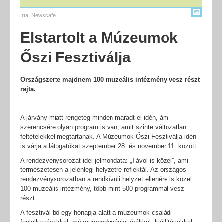
Írta:
Newscafe
Elstartolt a Múzeumok
Őszi Fesztiválja
Országszerte majdnem 100 muzeális intézmény vesz részt
rajta.
A járvány miatt rengeteg minden maradt el idén, ám
szerencsére olyan program is van, amit szinte változatlan
feltételekkel megtartanak. A Múzeumok Őszi Fesztiválja idén
is várja a látogatókat szeptember 28. és november 11. között.
A rendezvénysorozat idei jelmondata: „Távol is közel”, ami
természetesen a jelenlegi helyzetre reflektál. Az országos
rendezvénysorozatban a rendkívüli helyzet ellenére is közel
100 muzeális intézmény, több mint 500 programmal vesz
részt.
A fesztivál bő egy hónapja alatt a múzeumok családi
foglalkozásokkal, múzeumpedagógiai órákkal, kiállításokkal,