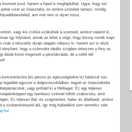
keveset iszol, hanem a fejed is megfájdulhat. Ugye, hogy ezt
hár vizet az íróasztalra, és amikor szünetet tartasz, mindig
i folyadékbeviteled, ami már nem is olyan rossz.
onitort, vagy kis csíkká szűkülnek a szemeid, amikor valamit ki
tósan így folytatod, annak az lehet a vége, hogy bizony romlik majd
ne csak a tetszetős dizájn alapján válassz ki, hanem azt is nézd,
d irányítani, hogy a számodra ideális szögben érkezzen a fény az
i darab kissé megviseli a pénztárcádat, de a sötét téli
ed!
 a koncentrációra (és persze az egészségünkre is) hatással van,
ap legalább egyszer a dolgozószobádban, tegyél az íróasztalodra
llatpárnácskát, vagy próbáld ki a Hiilibaget. Ez egy teljesen
 tulajdonképpen egy bambusz szénnel töltött zsákocska, amit
gén. Ez teljesen illat- és szagmentes, baba- és állatbarát, amikor
od a szobanövényeid alá, így még hulladékot sem termelsz vele.
ag.hu/