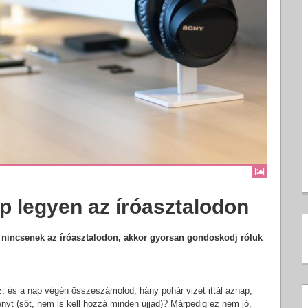
p legyen az íróasztalodon
g nincsenek az íróasztalodon, akkor gyorsan gondoskodj róluk
sz, és a nap végén összeszámolod, hány pohár vizet ittál aznap,
t (sőt, nem is kell hozzá minden ujjad)? Márpedig ez nem jó,