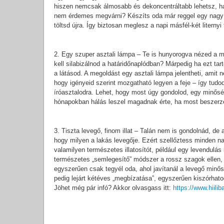
hiszen nemcsak álmosabb és dekoncentráltabb lehetsz, ha 
nem érdemes megvárni? Készíts oda már reggel egy nagy po
töltsd újra. Így biztosan meglesz a napi másfél-két literny
2. Egy szuper asztali lámpa – Te is hunyorogva nézed a m
kell silabizálnod a határidőnaplódban? Márpedig ha ezt tar
a látásod. A megoldást egy asztali lámpa jelentheti, amit 
hogy igényeid szerint mozgatható legyen a feje – így tudo
íróasztalodra. Lehet, hogy most úgy gondolod, egy minőség
hónapokban hálás leszel magadnak érte, ha most beszerz
3. Tiszta levegő, finom illat – Talán nem is gondolnád, de
hogy milyen a lakás levegője. Ezért szellőztess minden n
valamilyen természetes illatosítót, például egy levendulás i
természetes „semlegesítő” módszer a rossz szagok ellen,
egyszerűen csak tegyél oda, ahol javítanál a levegő minősé
pedig lejárt kétéves „megbízatása”, egyszerűen kiszórhat
Jöhet még pár infó? Akkor olvasgass itt:
https://www.hiilib