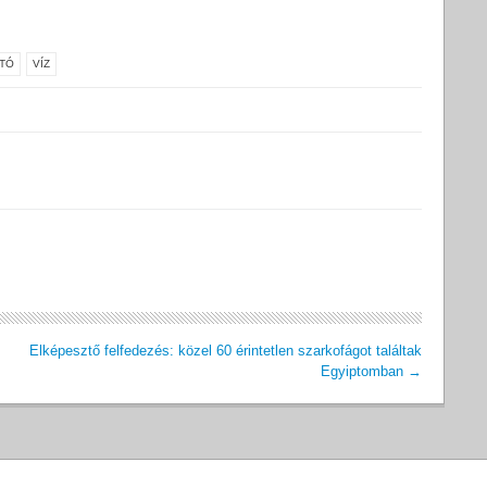
ÍTÓ
VÍZ
Elképesztő felfedezés: közel 60 érintetlen szarkofágot találtak
Egyiptomban
→