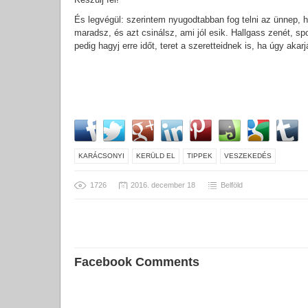
És legvégül: szerintem nyugodtabban fog telni az ünnep, h
maradsz, és azt csinálsz, ami jól esik. Hallgass zenét, spor
pedig hagyj erre időt, teret a szeretteidnek is, ha úgy ak
KARÁCSONYI
KERÜLD EL
TIPPEK
VESZEKEDÉS
1726
2016. december 18
Belföld
Facebook Comments