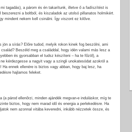
 tagadás), a párom és én takarítunk, illetve ő a fadíszítést is
 beszerezni a boltból, és kiszaladok az utolsó pillanatos holmikért.
 mindent nekem kell csinálni. Így viszont ez kilőve.
s jön a sírás? Előre tudod, melyik rokon kinek fog beszólni, ami
a család? Beszéld meg a családdal, hogy idén valami más lesz a
ebben és gyorsabban el tudsz készíteni – ha te főzöl), a
ne kérdezgesse a nagyit vagy a szingli unokatesódat azokról a
n! Ha ennek ellenére is biztos vagy abban, hogy baj lesz, ha
edésre hajlamos feleket.
 (a párod ellenőrzi, minden ajándék megvan-e induláskor, míg te
szinte biztos, hogy nem marad idő és energia a perlekedésre. Ha
ljatok nem azonnal vitába keveredni, inkább nézzetek össze, és