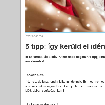
Írta:
Balogh Mia
5 tipp: így kerüld el id
Itt az ünnep, áll a bál? Akkor hadd segítsünk: tippjei
emlékezetes!
Tervezz előre!
Közhely, de igaz: rend a lelke mindennek. És most nemcs
rendszerezd a dolgokat kicsit a fejedben is. Talán még nem
időd, abban segítséget kérni.
Munkamegosztás rulez!