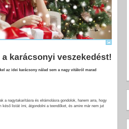
én a karácsonyi veszekedést!
nkkel az idei karácsony nálad sem a nagy vitákról marad
ak a nagytakarításra és elrámolásra gondolok, hanem arra, hogy
 késő listát írni, átgondolni a teendőket, és amire már nem jut