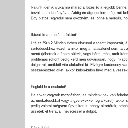
Nálunk idén Anyukámra marad a főzés (ő a legjobb benne, mi
bevállalta a kislányával. Addig én átgondolom még, mit kell
Egy biztos: egyedül nem győzném, és jönne a morgás, hogy
Iktasd ki a probléma-faktort!
Utálsz főzni? Minden évben elszúrod a töltött káposztát, é
sértődésekhez vezet, amikor még a halászlénél sem tart 
menü (jöhetnek a finom sültek, vagy bármi más, amit könny
problémás rokont pedig kérd meg udvariasan, hogy inkább 
dolgokról, amikből vita alakulhat ki. Elvégre karácsony va
összeereszted őket, akkor külön-külön hívd meg a veszek
Foglald le a családot!
Ha sokat vagytok mozgásban, és mindenkinek van feladata
az unokatesókkal vagy a gyerekekkel foglalkozol), akkor 
pedig valami mégsem úgy sikerült, ahogy akartátok, próbá
üssétek el tréfával, nevetéssel a dolgot.
Készülj fel!