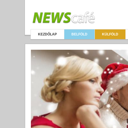
KEZDŐLAP
BELFÖLD
KÜLFÖLD