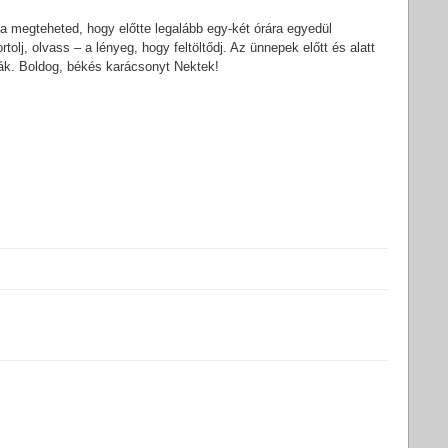
a megteheted, hogy előtte legalább egy-két órára egyedül
tolj, olvass – a lényeg, hogy feltöltődj. Az ünnepek előtt és alatt
arják. Boldog, békés karácsonyt Nektek!