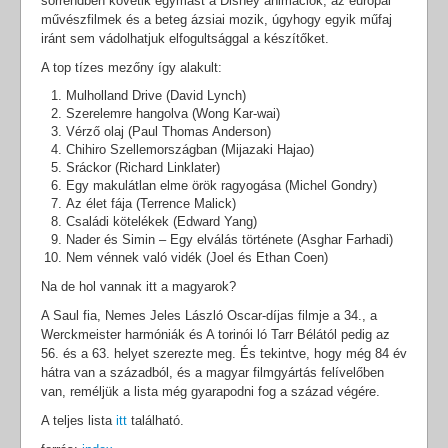
sorrendben követik egymást a Disney animációk, az európai
művészfilmek és a beteg ázsiai mozik, úgyhogy egyik műfaj
iránt sem vádolhatjuk elfogultsággal a készítőket.
A top tízes mezőny így alakult:
Mulholland Drive (David Lynch)
Szerelemre hangolva (Wong Kar-wai)
Vérző olaj (Paul Thomas Anderson)
Chihiro Szellemországban (Mijazaki Hajao)
Sráckor (Richard Linklater)
Egy makulátlan elme örök ragyogása (Michel Gondry)
Az élet fája (Terrence Malick)
Családi kötelékek (Edward Yang)
Nader és Simin – Egy elválás története (Asghar Farhadi)
Nem vénnek való vidék (Joel és Ethan Coen)
Na de hol vannak itt a magyarok?
A Saul fia, Nemes Jeles László Oscar-díjas filmje a 34., a
Werckmeister harmóniák és A torinói ló Tarr Bélától pedig az
56. és a 63. helyet szerezte meg. És tekintve, hogy még 84 év
hátra van a századból, és a magyar filmgyártás felívelőben
van, reméljük a lista még gyarapodni fog a század végére.
A teljes lista
itt
található.