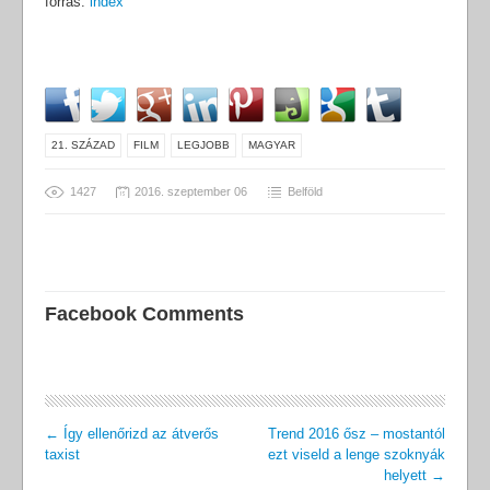
forrás:
index
21. SZÁZAD
FILM
LEGJOBB
MAGYAR
1427
2016. szeptember 06
Belföld
Facebook Comments
←
Így ellenőrizd az átverős
Trend 2016 ősz – mostantól
taxist
ezt viseld a lenge szoknyák
helyett
→