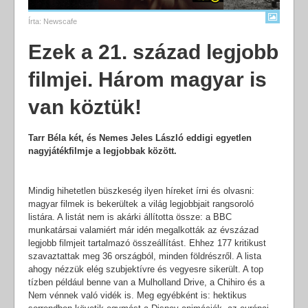
Írta:
Newscafe
Ezek a 21. század legjobb
filmjei. Három magyar is
van köztük!
Tarr Béla két, és Nemes Jeles László eddigi egyetlen
nagyjátékfilmje a legjobbak között.
Mindig hihetetlen büszkeség ilyen híreket írni és olvasni:
magyar filmek is bekerültek a világ legjobbjait rangsoroló
listára. A listát nem is akárki állította össze: a BBC
munkatársai valamiért már idén megalkották az évszázad
legjobb filmjeit tartalmazó összeállítást. Ehhez 177 kritikust
szavaztattak meg 36 országból, minden földrészről. A lista
ahogy nézzük elég szubjektívre és vegyesre sikerült. A top
tízben például benne van a Mulholland Drive, a Chihiro és a
Nem vénnek való vidék is. Meg egyébként is: hektikus