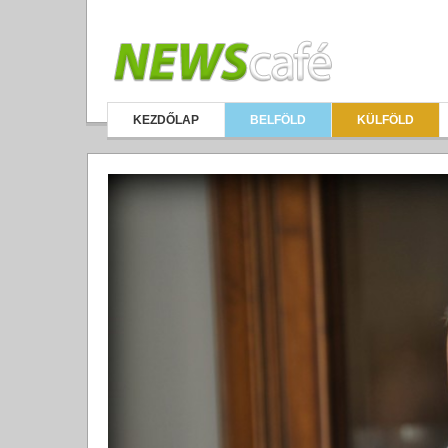
KEZDŐLAP
BELFÖLD
KÜLFÖLD