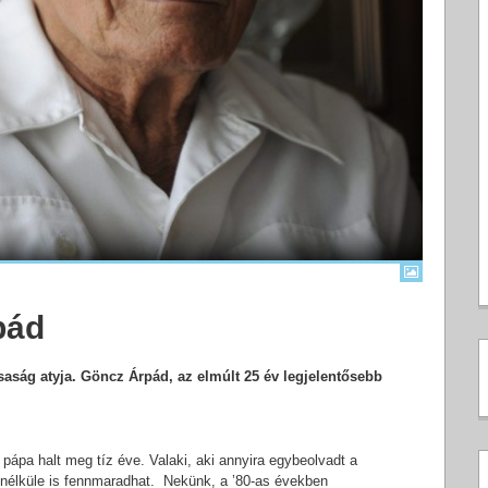
pád
rsaság atyja. Göncz Árpád, az elmúlt 25 év legjelentősebb
pápa halt meg tíz éve. Valaki, aki annyira egybeolvadt a
 nélküle is fennmaradhat. Nekünk, a ’80-as években