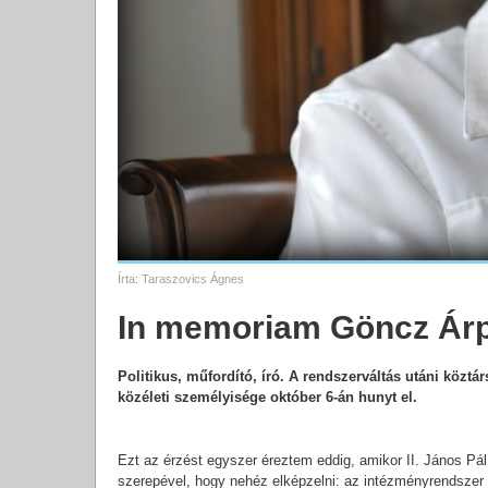
Írta:
Taraszovics Ágnes
In memoriam Göncz Ár
Politikus, műfordító, író. A rendszerváltás utáni köztá
közéleti személyisége október 6-án hunyt el.
Ezt az érzést egyszer éreztem eddig, amikor II. János Pál 
szerepével, hogy nehéz elképzelni: az intézményrendszer