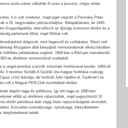
Persze azóta sokan váltották őt ezen a poszton, mégis nehéz
volna, ő is volt cserkész, majd jogot végzett a Pázmány Péter
k a 25. hegyivadász pótzászlóaljhoz Bélapátfalvára, de 1945-
n Kisgazdapártba, ahol először az ifjúsági szervezet elnöke és a
sáig parlamenti titkár, majd főtitkár volt.
édmunkásként dolgozott, mint hegesztő és csőlakatos. Részt vett
etlenségi Mozgalom által benyújtott memorandumok elkészítésében
 külföldre juttatásában segített. 1958-ban a Bibó-per másodrendű
z 1963-as általános amnesztiával szabadult.
t is angol-amerikai szerzők műveinek fordításával kezdte. 1965-től
. Az ő nevéhez fűződik A Gyűrűk Ura magyar fordítása csakúgy,
Equus című drámája, de fordított John Updike-ot, Faulkner-t és
óta volt a Magyar PEN Club tiszteletbeli elnöke.
k alapító tagja és politikusa, így lett tagja az 1990-ben
elynek előbb az elnökévé választották, majd augusztustól 10
es elnöki periódusa alatt végig óriási népszerűségnek örvendett,
tetlen. Közvetlen személyisége, nyitottsága, kikezdhetetlen
 felejthetetlenné tették.