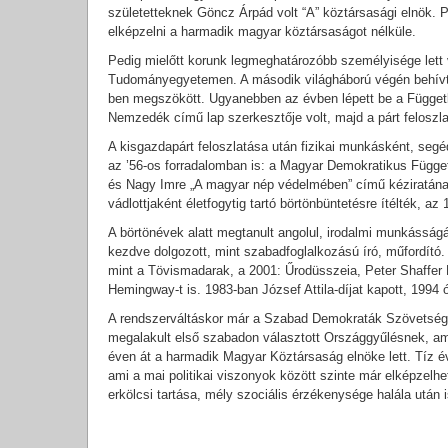
születetteknek Göncz Árpád volt “A” köztársasági elnök. 
elképzelni a harmadik magyar köztársaságot nélküle.
Pedig mielőtt korunk legmeghatározóbb személyisége lett 
Tudományegyetemen. A második világháború végén behívtá
ben megszökött. Ugyanebben az évben lépett be a Függetle
Nemzedék című lap szerkesztője volt, majd a párt feloszlatá
A kisgazdapárt feloszlatása után fizikai munkásként, seg
az ’56-os forradalomban is: a Magyar Demokratikus Függ
és Nagy Imre „A magyar nép védelmében” című kéziratának
vádlottjaként életfogytig tartó börtönbüntetésre ítélték, a
A börtönévek alatt megtanult angolul, irodalmi munkásságá
kezdve dolgozott, mint szabadfoglalkozású író, műfordító
mint a Tövismadarak, a 2001: Űrodüsszeia, Peter Shaffer 
Hemingway-t is. 1983-ban József Attila-díjat kapott, 1994 
A rendszerváltáskor már a Szabad Demokraták Szövetségéne
megalakult első szabadon választott Országgyűlésnek, am
éven át a harmadik Magyar Köztársaság elnöke lett. Tíz év
ami a mai politikai viszonyok között szinte már elképzelhe
erkölcsi tartása, mély szociális érzékenysége halála után is