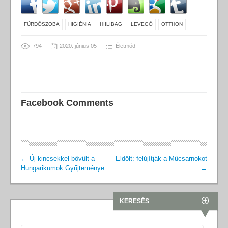
FÜRDŐSZOBA
HIGIÉNIA
HIILIBAG
LEVEGŐ
OTTHON
794
2020. június 05
Életmód
Facebook Comments
←
Új kincsekkel bővült a
Eldőlt: felújítják a Műcsarnokot
Hungarikumok Gyűjteménye
→
KERESÉS