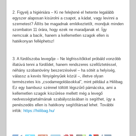
2. Figyelj a higiéniára – Ki ne felejtené el hetente legalább
egyszer alaposan kisúrolni a csapot, a kádat, vagy levinni a
szemetest? Állíts be magadnak emlékeztetőt, mondjuk minden
szombaton 11 órára, hogy ezek ne maradjanak el. Így
nemcsak a bacik, hanem a kellemetlen szagok ellen is
hatékonyan felléphetsz!
3. A fürdőszoba levegője – Ne légfrissítőkkel próbáld vonzóbb
illatúvá tenni a fürdődet, hanem rendszeres szellőztetéssel,
néhány szobanövény beszerzésével – ha sötét a helyiség,
válassz a kevés fényigényűek közül –, illetve olyan
természetes kis „csodamegoldásokkal”, mint például a Hiilibag.
Ez egy bambusz szénnel töltött légszűrő párnácska, ami a
kellemetlen szagok kiszűrése mellett még a levegő
nedvességtartalmának szabályozásában is segíthet, így a
penészedés ellen is hatékony segítőtársad lehet. További
infók:
https://hiilibag.hu/