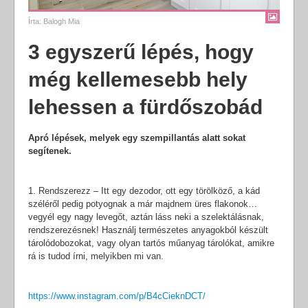
Írta:
Balogh Mia
3 egyszerű lépés, hogy
még kellemesebb hely
lehessen a fürdőszobád
Apró lépések, melyek egy szempillantás alatt sokat
segítenek.
1. Rendszerezz – Itt egy dezodor, ott egy törölköző, a kád
széléről pedig potyognak a már majdnem üres flakonok…
vegyél egy nagy levegőt, aztán láss neki a szelektálásnak,
rendszerezésnek! Használj természetes anyagokból készült
tárolódobozokat, vagy olyan tartós műanyag tárolókat, amikre
rá is tudod írni, melyikben mi van.
https://www.instagram.com/p/B4cCieknDCT/