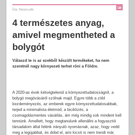
Írta:
Newscafe
4 természetes anyag,
amivel megmentheted a
bolygót
Válaszd te is az ezekből készült termékeket, ha nem
szeretnél nagy környezeti terhet róni a Földre.
A 2020-as évek kétségtelenül a környezettudatosságról, a
bolygó megóvásáról szólnak majd. Egyre több a zöld
kezdeményezés, az emberek egyre környezettudatosabbak,
terjed a minimalista életmód, a biciklizés, a
csomagolásmentes vásárlás, ám még mindig sok mindent kell
tennünk. Amellett, hogy megtanulunk ellenállni a fogyasztói
társadalom által felénk irányuló nyomásnak, azaz, hogy vedd
meg a legújabbat, és dobd el, ami kicsit is nem trendi már,