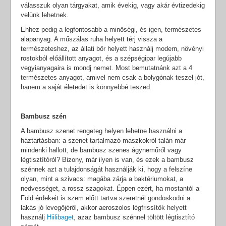
válasszuk olyan tárgyakat, amik évekig, vagy akár évtizedekig
velünk lehetnek.
Ehhez pedig a legfontosabb a minőségi, és igen, természetes
alapanyag. A műszálas ruha helyett térj vissza a
természeteshez, az állati bőr helyett használj modern, növényi
rostokból előállított anyagot, és a szépségipar legújabb
vegyianyagaira is mondj nemet. Most bemutatnánk azt a 4
természetes anyagot, amivel nem csak a bolygónak teszel jót,
hanem a saját életedet is könnyebbé teszed.
Bambusz szén
A bambusz szenet rengeteg helyen lehetne használni a
háztartásban: a szenet tartalmazó maszkokról talán már
mindenki hallott, de bambusz szenes ágyneműről vagy
légtisztítóról? Bizony, már ilyen is van, és ezek a bambusz
szénnek azt a tulajdonságát használják ki, hogy a felszíne
olyan, mint a szivacs: magába zárja a baktériumokat, a
nedvességet, a rossz szagokat. Éppen ezért, ha mostantól a
Föld érdekeit is szem előtt tartva szeretnél gondoskodni a
lakás jó levegőjéről, akkor aeroszolos légfrissítők helyett
használj
Hiilibaget
, azaz bambusz szénnel töltött légtisztító