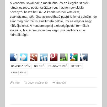
A kenderről sokaknak a marihuána, és az illegális szerek
jutnak eszébe, pedig valójában egy nagyon sokoldalú
növényről beszélhetünk. A kenderrostból köteleket,
zsákvásznat, sőt, újrahasznosítható papírt is lehet csinálni, de
akár még biodízel is előállítható belőle, így az olajipar nagy
kihívója lehet. A kendermagolaj szépségápolási termékek
alapja is, hiszen nagyszerűen segít visszaállítani a bőr
hidratáltságát.
BAMBUSZ SZÉN
BOLYGÓ
FENNTARTHATÓ
KENDER
LENVÁSZON
859
2020. október 30
Életmód