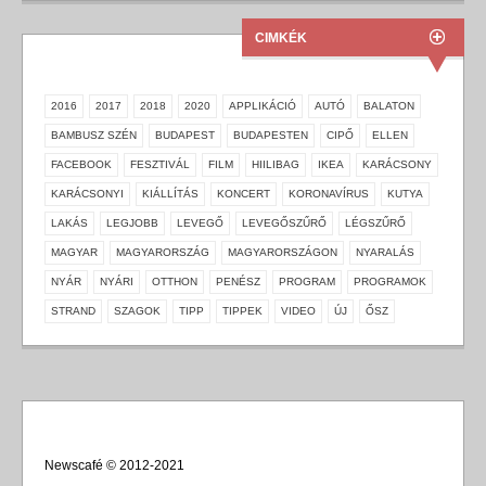
CIMKÉK
2016
2017
2018
2020
APPLIKÁCIÓ
AUTÓ
BALATON
BAMBUSZ SZÉN
BUDAPEST
BUDAPESTEN
CIPŐ
ELLEN
FACEBOOK
FESZTIVÁL
FILM
HIILIBAG
IKEA
KARÁCSONY
KARÁCSONYI
KIÁLLÍTÁS
KONCERT
KORONAVÍRUS
KUTYA
LAKÁS
LEGJOBB
LEVEGŐ
LEVEGŐSZŰRŐ
LÉGSZŰRŐ
MAGYAR
MAGYARORSZÁG
MAGYARORSZÁGON
NYARALÁS
NYÁR
NYÁRI
OTTHON
PENÉSZ
PROGRAM
PROGRAMOK
STRAND
SZAGOK
TIPP
TIPPEK
VIDEO
ÚJ
ŐSZ
Newscafé © 2012-2021