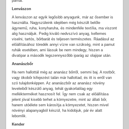
párnát.
Lenvászon
A lenvászon az egyik legősibb anyagunk, már az ősember is
használta. Nagyszüleink idejében még készült belőle
ágynemű, ruha, konyharuha, és mindenféle textília, ma viszont
alig használjuk. Pedig kiváló nedvszívó anyag, kellemes
viselni, tartós, bőrbarát és teljesen természetes. Ráadásul az
előállításához töredék annyi vízre van szükség, mint a pamut
ruhák esetében, ami lássuk be nem mindegy, hiszen a
divatipar a második legszennyezőbb iparág az olajipar után.
Ananászbőr
Ha nem hallottál még az ananász bőrről, semmi baj. A rostbőr,
vagy ökobőr kifejezést talán már hallottad, és itt is erről van
szó tulajdonképpen. Az ananászbőr az ananász növény
leveleiből készülő anyag, tehát gyakorlatilag egy
mellékterméket hasznosít fel. Így nem csak az előállítása
jelent jóval kisebb terhet a környezetre, mint az állati bőr,
hanem utóélete sem károsítja a környezetet, hiszen mivel
növényi alapanyagból készül, ha kidobjuk, pár év alatt
lebomlik.
Kender