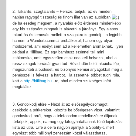
2. Takaríts, szagtalaníts – Persze, tudjuk, az év minden
napján ragyogó tisztaság és finom illat van az autódban
de ha esetleg mégsem, a nyaralás előtt érdemes mindenképp
egy kis szépségtuningnak is alávetni a járgányt. Egy alapos
takarítás és lemosás mellett a szagokra is gondolj – a legjobb,
ha nem a Wunderbaummal próbálkozol, hanem egy olyan
módszerrel, ami esélyt sem ad a kellemetlen aromáknak. Ilyen
például a Hiilibag. Ez egy bambusz szénnel teli mini
zsákocska, amit egyszerűen csak oda kell helyezni, ahol a
rossz szagok forrását gyanítod. Rövid időn belül akcióba lép,
megszünteti a büdöset, és bizonyos kémiai anyagokkal meg a
penésszel is felveszi a harcot. Ha szeretnél többet tudni róla,
katt a
http://hiilibag.hu
–ra, ahol minden szükséges infót
megtalálsz.
3. Gondolkodj előre – Nézd át az elsősegélycsomagot,
csekkold a pótkereket, készíts be bőségesen vizet, valamint
gondoskodj arról, hogy a telefonodon rendelkezésre álljanak
térképek, appok, na meg egy kifogyhatatlannak tűnő lejátszási
lista az útra. Erre a célra nagyon ajánljuk a Spotify-t, mert
egyrészt több milliónyi zeneszám közül választhatsz,