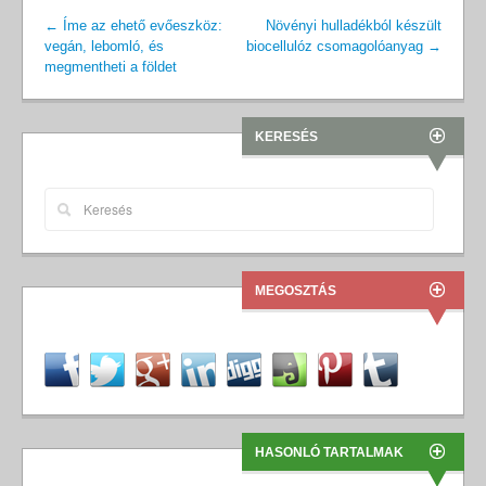
←
Íme az ehető evőeszköz:
Növényi hulladékból készült
vegán, lebomló, és
biocellulóz csomagolóanyag
→
megmentheti a földet
KERESÉS
MEGOSZTÁS
HASONLÓ TARTALMAK