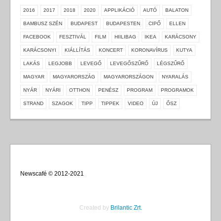
2016
2017
2018
2020
APPLIKÁCIÓ
AUTÓ
BALATON
BAMBUSZ SZÉN
BUDAPEST
BUDAPESTEN
CIPŐ
ELLEN
FACEBOOK
FESZTIVÁL
FILM
HIILIBAG
IKEA
KARÁCSONY
KARÁCSONYI
KIÁLLÍTÁS
KONCERT
KORONAVÍRUS
KUTYA
LAKÁS
LEGJOBB
LEVEGŐ
LEVEGŐSZŰRŐ
LÉGSZŰRŐ
MAGYAR
MAGYARORSZÁG
MAGYARORSZÁGON
NYARALÁS
NYÁR
NYÁRI
OTTHON
PENÉSZ
PROGRAM
PROGRAMOK
STRAND
SZAGOK
TIPP
TIPPEK
VIDEO
ÚJ
ŐSZ
Newscafé © 2012-2021
Created by
Brilantic Zrt.