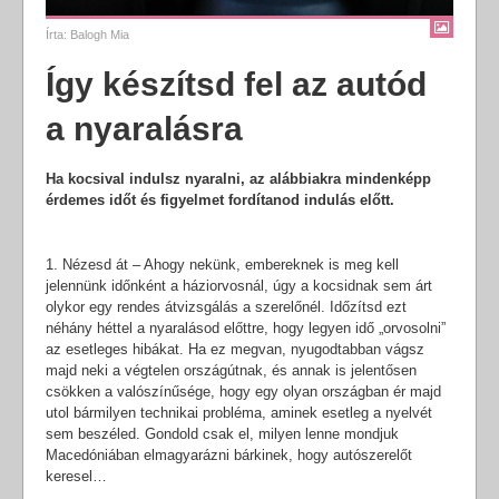
Írta:
Balogh Mia
Így készítsd fel az autód
a nyaralásra
Ha kocsival indulsz nyaralni, az alábbiakra mindenképp
érdemes időt és figyelmet fordítanod indulás előtt.
1. Nézesd át – Ahogy nekünk, embereknek is meg kell
jelennünk időnként a háziorvosnál, úgy a kocsidnak sem árt
olykor egy rendes átvizsgálás a szerelőnél. Időzítsd ezt
néhány héttel a nyaralásod előttre, hogy legyen idő „orvosolni”
az esetleges hibákat. Ha ez megvan, nyugodtabban vágsz
majd neki a végtelen országútnak, és annak is jelentősen
csökken a valószínűsége, hogy egy olyan országban ér majd
utol bármilyen technikai probléma, aminek esetleg a nyelvét
sem beszéled. Gondold csak el, milyen lenne mondjuk
Macedóniában elmagyarázni bárkinek, hogy autószerelőt
keresel…