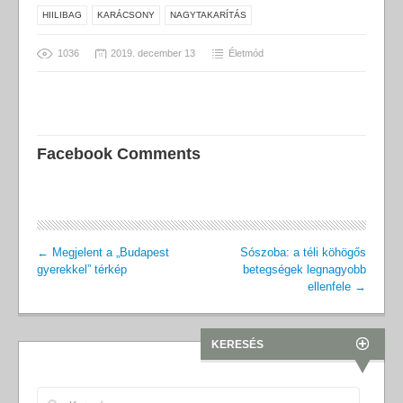
HIILIBAG
KARÁCSONY
NAGYTAKARÍTÁS
1036
2019. december 13
Életmód
Facebook Comments
←
Megjelent a „Budapest
Sószoba: a téli köhögős
gyerekkel” térkép
betegségek legnagyobb
ellenfele
→
KERESÉS