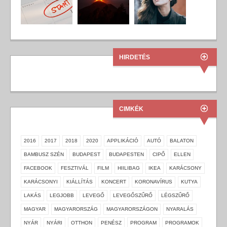
HIRDETÉS
CIMKÉK
2016
2017
2018
2020
APPLIKÁCIÓ
AUTÓ
BALATON
BAMBUSZ SZÉN
BUDAPEST
BUDAPESTEN
CIPŐ
ELLEN
FACEBOOK
FESZTIVÁL
FILM
HIILIBAG
IKEA
KARÁCSONY
KARÁCSONYI
KIÁLLÍTÁS
KONCERT
KORONAVÍRUS
KUTYA
LAKÁS
LEGJOBB
LEVEGŐ
LEVEGŐSZŰRŐ
LÉGSZŰRŐ
MAGYAR
MAGYARORSZÁG
MAGYARORSZÁGON
NYARALÁS
NYÁR
NYÁRI
OTTHON
PENÉSZ
PROGRAM
PROGRAMOK