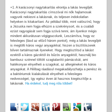
+1. A karácsonyi nagytakarítás elrontja a lakás levegőjét.
Karácsonyi nagytakarítás címszóval mi nők hajlamosak
vagyunk nekiesni a lakásnak, és teljesen indokolatlan
helyeken is kitakarítani. Az például több, mint valószínű, hogy
a Jézuska nem fogja elhúzni a szekrénysort, és a családi
ezüst ragyogását sem fogja szóvá tenni, ám ilyenkor mégis
mindent akkurátusan végigpucolunk, Leszámítva, hogy ez
felesleges (lásd az előző három pontot), még a lakás levegőjét
is megtölti káros vegyi anyagokkal, hiszen a tisztítószerek
bőven tartalmaznak ilyeneket. Hogy megtisztítsd a lakást
ezektől a káros gázoktól és bűzös anyagoktól, használj bio
bambusz szénnel töltött szagtalanító párnácskát, ami
hatékonyan elnyelheti a szagokat, az allergéneket és káros
anyagokat. A Hiilibag ráadásul megakadályozhatja a penész és
a baktériumok kialakulását elnyelheti a felesleges
nedvességet, így egész éven át hasznos kiegészítője a
lakásnak.
Ha érdekel, tudj meg róla többet!