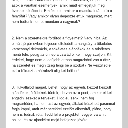
azok a váratlan események, amik miatt emlegetjük még
évekkel később is. Emlékszel, amikor a macska lerántotta a
fenyőfát? Vagy amikor olyan degeszre ettük magunkat, mert
nem tudtunk nemet mondani a nagyinak?
2. Nem a szeretteidre fordítod a figyelmet? Nagy hiba. Az
elmúlt jó pár évben teljesen eltolódott a hangsúly a tökéletes
karácsonyi dekoráció, a tökéletes ajándékok és a tökéletes
menü felé, pedig az ünnep a családról kell, hogy szóljon. Kit
érdekel, hogy nem a legújabb otthon magazinból van a dísz,
ha szeretet és meghittség lengi be a szobát? Ne veszítsd el
ezt a fókuszt a hátralévő alig két hétben!
3. Túlvállalod magad. Lehet, hogy az egyedi, kézzel készült
ajándékok jó ötletnek tűntek, de van az a pont, amikor el kell
engedni ezeket a terveket. Hidd el, senki nem fog
megsértődni, ha nem azt az egyedi, általad készített pasminát
fogja kapni, amit már hetekkel ezelőtt elkezdtél, pláne, hogy
nem is tudnak róla. Tedd félre a projektet, vegyél valamit
online, és az ajándékot majd befejezed jövőre.