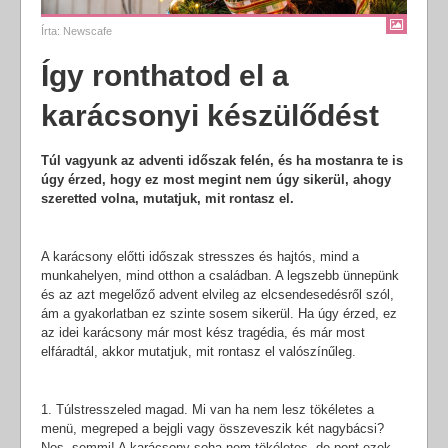
Írta:
Newscafe
Így ronthatod el a
karácsonyi készülődést
Túl vagyunk az adventi időszak felén, és ha mostanra te is
úgy érzed, hogy ez most megint nem úgy sikerül, ahogy
szeretted volna, mutatjuk, mit rontasz el.
A karácsony előtti időszak stresszes és hajtós, mind a
munkahelyen, mind otthon a családban. A legszebb ünnepünk
és az azt megelőző advent elvileg az elcsendesedésről szól,
ám a gyakorlatban ez szinte sosem sikerül. Ha úgy érzed, ez
az idei karácsony már most kész tragédia, és már most
elfáradtál, akkor mutatjuk, mit rontasz el valószínűleg.
1. Túlstresszeled magad. Mi van ha nem lesz tökéletes a
menü, megreped a bejgli vagy összeveszik két nagybácsi?
Nos, semmi! A karácsony soha nem tökéletes, de pont ezek