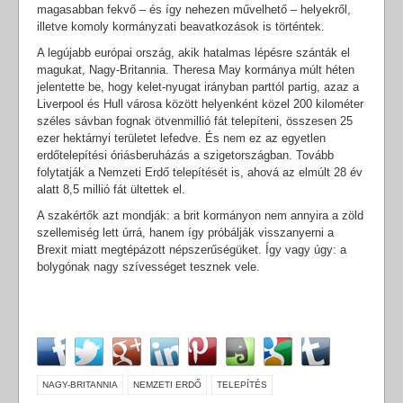
magasabban fekvő – és így nehezen művelhető – helyekről,
illetve komoly kormányzati beavatkozások is történtek.
A legújabb európai ország, akik hatalmas lépésre szánták el
magukat, Nagy-Britannia. Theresa May kormánya múlt héten
jelentette be, hogy kelet-nyugat irányban parttól partig, azaz a
Liverpool és Hull városa között helyenként közel 200 kilométer
széles sávban fognak ötvenmillió fát telepíteni, összesen 25
ezer hektárnyi területet lefedve. És nem ez az egyetlen
erdőtelepítési óriásberuházás a szigetországban. Tovább
folytatják a Nemzeti Erdő telepítését is, ahová az elmúlt 28 év
alatt 8,5 millió fát ültettek el.
A szakértők azt mondják: a brit kormányon nem annyira a zöld
szellemiség lett úrrá, hanem így próbálják visszanyerni a
Brexit miatt megtépázott népszerűségüket. Így vagy úgy: a
bolygónak nagy szívességet tesznek vele.
NAGY-BRITANNIA
NEMZETI ERDŐ
TELEPÍTÉS