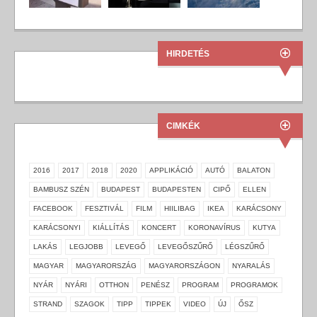
HIRDETÉS
CIMKÉK
2016
2017
2018
2020
APPLIKÁCIÓ
AUTÓ
BALATON
BAMBUSZ SZÉN
BUDAPEST
BUDAPESTEN
CIPŐ
ELLEN
FACEBOOK
FESZTIVÁL
FILM
HIILIBAG
IKEA
KARÁCSONY
KARÁCSONYI
KIÁLLÍTÁS
KONCERT
KORONAVÍRUS
KUTYA
LAKÁS
LEGJOBB
LEVEGŐ
LEVEGŐSZŰRŐ
LÉGSZŰRŐ
MAGYAR
MAGYARORSZÁG
MAGYARORSZÁGON
NYARALÁS
NYÁR
NYÁRI
OTTHON
PENÉSZ
PROGRAM
PROGRAMOK
STRAND
SZAGOK
TIPP
TIPPEK
VIDEO
ÚJ
ŐSZ