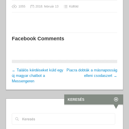
1055
2018. február 13
Külföld
Facebook Comments
←
Találós kérdéseket küld egy
Piacra dobták a másnaposság
új magyar chatbot a
elleni csodaszert
→
Messengeren
KERESÉS