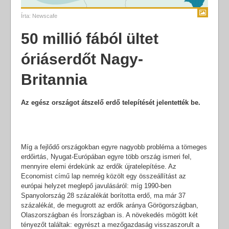
Írta:
Newscafe
50 millió fából ültet
óriáserdőt Nagy-
Britannia
Az egész országot átszelő erdő telepítését jelentették be.
Míg a fejlődő országokban egyre nagyobb probléma a tömeges
erdőirtás, Nyugat-Európában egyre több ország ismeri fel,
mennyire elemi érdekünk az erdők újratelepítése. Az
Economist című lap nemrég közölt egy összeállítást az
európai helyzet meglepő javulásáról: míg 1990-ben
Spanyolország 28 százalékát borította erdő, ma már 37
százalékát, de megugrott az erdők aránya Görögországban,
Olaszországban és Írországban is. A növekedés mögött két
tényezőt találtak: egyrészt a mezőgazdaság visszaszorult a