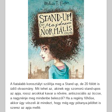
A fiatalabb korosztályt szólítja meg a Stand up, de 20 fölött is
üdíő olvasmány. Mit tehet az, akinek egy szomorú stand-upos
az apja, rossz arcokkal kavar a nővére, antiszociális az öccse,
a nagynénje meg mindenbe beleszól? Ha a regény főhőse,
akkor úgy vészeli át mindezt, hogy még egy pótanya-jelöltet is
szerez az apja mellé.