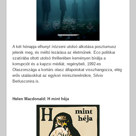
A két hónapja elhunyt írózseni utolsó alkotása posztumusz
jelenik meg, és méltó lezárása az életműnek. Eco politikai
szatírába oltott utolsó thrillerében keményen bírálja a
korrupciót és a kapzsi médiát, regénybeli, 1992-es
Olaszországa a kortárs olasz állapotokat visszhangozza, elég
erős utalásokkal az egykori miniszterelnökre, Silvio
Berlusconira is.
Helen Macdonald: H mint héja