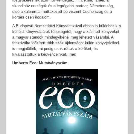
tősgyökeresnek számító vendégek, mint Kína, Izrael, a
skandináv országok és a legrégebbi partner, Németország,
első alkalommal muttakozott be viszont Csehország és a
kortárs cseh irodalom.
A Budapesti Nemzetközi Könyvfesztivál abban is különbözik a
külföldi könyvvásárok többségétől, hogy a kiállított könyveket
a magyar standok mindegyikénél meg lehetett vásárolni. A
fesztiválra időzített több száz újdonságot külön könyvjelzővel
is megjelölték, mi pedig csak róttuk a köröket, és
kiválasztottuk a kedvenceinket, íme:
Umberto Eco: Mutatványszám