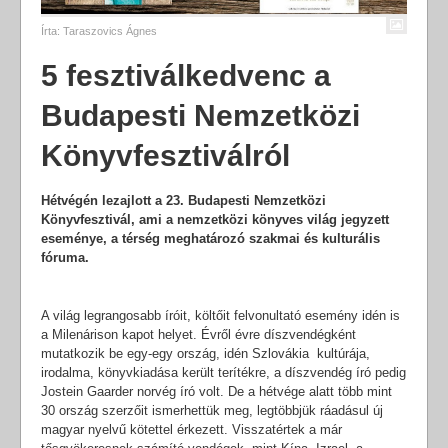
Írta:
Taraszovics Ágnes
5 fesztiválkedvenc a
Budapesti Nemzetközi
Könyvfesztiválról
Hétvégén lezajlott a 23. Budapesti Nemzetközi
Könyvfesztivál, ami a nemzetközi könyves világ jegyzett
eseménye, a térség meghatározó szakmai és kulturális
fóruma.
A világ legrangosabb íróit, költőit felvonultató esemény idén is
a Milenárison kapot helyet. Évről évre díszvendégként
mutatkozik be egy-egy ország, idén Szlovákia kultúrája,
irodalma, könyvkiadása került terítékre, a díszvendég író pedig
Jostein Gaarder norvég író volt. De a hétvége alatt több mint
30 ország szerzőit ismerhettük meg, legtöbbjük ráadásul új
magyar nyelvű kötettel érkezett. Visszatértek a már