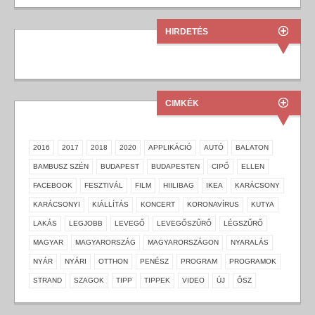
HIRDETÉS
CIMKÉK
2016
2017
2018
2020
APPLIKÁCIÓ
AUTÓ
BALATON
BAMBUSZ SZÉN
BUDAPEST
BUDAPESTEN
CIPŐ
ELLEN
FACEBOOK
FESZTIVÁL
FILM
HIILIBAG
IKEA
KARÁCSONY
KARÁCSONYI
KIÁLLÍTÁS
KONCERT
KORONAVÍRUS
KUTYA
LAKÁS
LEGJOBB
LEVEGŐ
LEVEGŐSZŰRŐ
LÉGSZŰRŐ
MAGYAR
MAGYARORSZÁG
MAGYARORSZÁGON
NYARALÁS
NYÁR
NYÁRI
OTTHON
PENÉSZ
PROGRAM
PROGRAMOK
STRAND
SZAGOK
TIPP
TIPPEK
VIDEO
ÚJ
ŐSZ