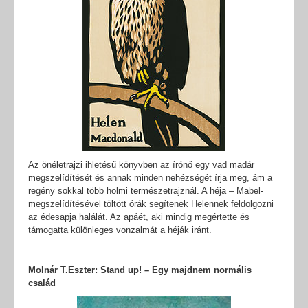
Az önéletrajzi ihletésű könyvben az írónő egy vad madár
megszelídítését és annak minden nehézségét írja meg, ám a
regény sokkal több holmi természetrajznál. A héja – Mabel-
megszelídítésével töltött órák segítenek Helennek feldolgozni
az édesapja halálát. Az apáét, aki mindig megértette és
támogatta különleges vonzalmát a héják iránt.
Molnár T.Eszter: Stand up! – Egy majdnem normális
család