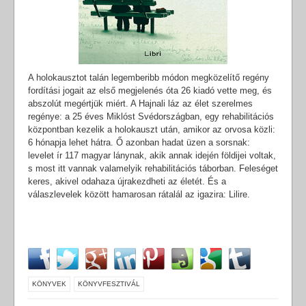
A holokausztot talán legemberibb módon megközelítő regény
fordítási jogait az első megjelenés óta 26 kiadó vette meg, és
abszolút megértjük miért. A Hajnali láz az élet szerelmes
regénye: a 25 éves Miklóst Svédországban, egy rehabilitációs
központban kezelik a holokauszt után, amikor az orvosa közli:
6 hónapja lehet hátra. Ő azonban hadat üzen a sorsnak:
levelet ír 117 magyar lánynak, akik annak idején földijei voltak,
s most itt vannak valamelyik rehabilitációs táborban. Feleséget
keres, akivel odahaza újrakezdheti az életét. És a
válaszlevelek között hamarosan rátalál az igazira: Lilire.
KÖNYVEK
KÖNYVFESZTIVÁL