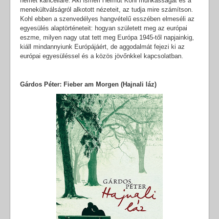
német kancelláré. Aki ismeri Helmut Kohl munkásságát és a
menekültválságról alkotott nézeteit, az tudja mire számítson.
Kohl ebben a szenvedélyes hangvételű esszében elmeséli az
egyesülés alaptörténeteit: hogyan született meg az európai
eszme, milyen nagy utat tett meg Európa 1945-től napjainkig,
kiáll mindannyiunk Európájáért, de aggodalmát fejezi ki az
európai egyesüléssel és a közös jövőnkkel kapcsolatban.
Gárdos Péter: Fieber am Morgen (Hajnali láz)