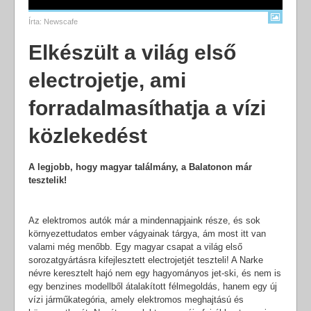
Írta:
Newscafe
Elkészült a világ első
electrojetje, ami
forradalmasíthatja a vízi
közlekedést
A legjobb, hogy magyar találmány, a Balatonon már
tesztelik!
Az elektromos autók már a mindennapjaink része, és sok
környezettudatos ember vágyainak tárgya, ám most itt van
valami még menőbb. Egy magyar csapat a világ első
sorozatgyártásra kifejlesztett electrojetjét teszteli! A Narke
névre keresztelt hajó nem egy hagyományos jet-ski, és nem is
egy benzines modellből átalakított félmegoldás, hanem egy új
vízi járműkategória, amely elektromos meghajtású és