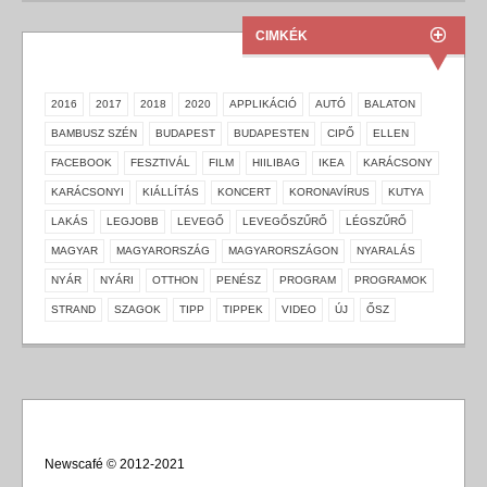
CIMKÉK
2016
2017
2018
2020
APPLIKÁCIÓ
AUTÓ
BALATON
BAMBUSZ SZÉN
BUDAPEST
BUDAPESTEN
CIPŐ
ELLEN
FACEBOOK
FESZTIVÁL
FILM
HIILIBAG
IKEA
KARÁCSONY
KARÁCSONYI
KIÁLLÍTÁS
KONCERT
KORONAVÍRUS
KUTYA
LAKÁS
LEGJOBB
LEVEGŐ
LEVEGŐSZŰRŐ
LÉGSZŰRŐ
MAGYAR
MAGYARORSZÁG
MAGYARORSZÁGON
NYARALÁS
NYÁR
NYÁRI
OTTHON
PENÉSZ
PROGRAM
PROGRAMOK
STRAND
SZAGOK
TIPP
TIPPEK
VIDEO
ÚJ
ŐSZ
Newscafé © 2012-2021