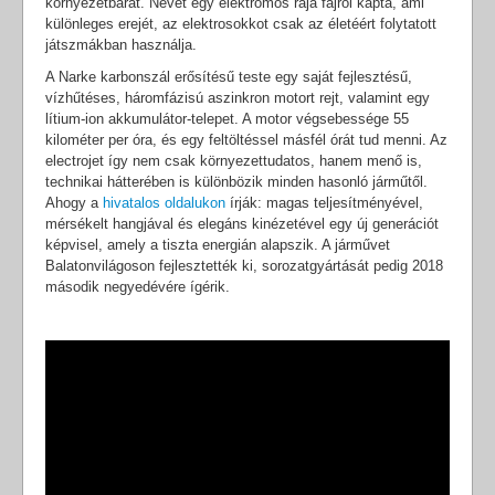
környezetbarát. Nevét egy elektromos rája fajról kapta, ami
különleges erejét, az elektrosokkot csak az életéért folytatott
játszmákban használja.
A Narke karbonszál erősítésű teste egy saját fejlesztésű,
vízhűtéses, háromfázisú aszinkron motort rejt, valamint egy
lítium-ion akkumulátor-telepet. A motor végsebessége 55
kilométer per óra, és egy feltöltéssel másfél órát tud menni. Az
electrojet így nem csak környezettudatos, hanem menő is,
technikai hátterében is különbözik minden hasonló járműtől.
Ahogy a
hivatalos oldalukon
írják: magas teljesítményével,
mérsékelt hangjával és elegáns kinézetével egy új generációt
képvisel, amely a tiszta energián alapszik. A járművet
Balatonvilágoson fejlesztették ki, sorozatgyártását pedig 2018
második negyedévére ígérik.