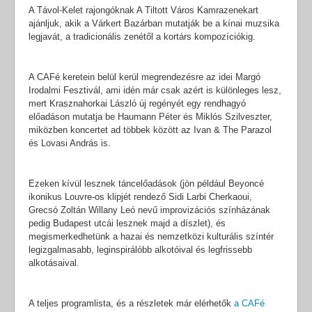
A Távol-Kelet rajongóknak A Tiltott Város Kamrazenekart
ajánljuk, akik a Várkert Bazárban mutatják be a kínai muzsika
legjavát, a tradicionális zenétől a kortárs kompozíciókig.
A CAFé keretein belül kerül megrendezésre az idei Margó
Irodalmi Fesztivál, ami idén már csak azért is különleges lesz,
mert Krasznahorkai László új regényét egy rendhagyó
előadáson mutatja be Haumann Péter és Miklós Szilveszter,
miközben koncertet ad többek között az Ivan & The Parazol
és Lovasi András is.
Ezeken kívül lesznek táncelőadások (jön például Beyoncé
ikonikus Louvre-os klipjét rendező Sidi Larbi Cherkaoui,
Grecsó Zoltán Willany Leó nevű improvizációs színházának
pedig Budapest utcái lesznek majd a díszlet), és
megismerkedhetünk a hazai és nemzetközi kulturális színtér
legizgalmasabb, leginspirálóbb alkotóival és legfrissebb
alkotásaival.
A teljes programlista, és a részletek már elérhetők
a CAFé