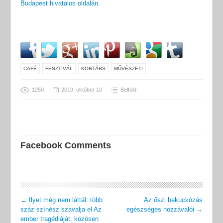
Budapest hivatalos oldalán.
CAFÉ
FESZTIVÁL
KORTÁRS
MŰVÉSZETI
1250
2019. október 10
Belföld
Facebook Comments
←
Ilyet még nem láttál: több
Az őszi bekuckózás
száz színész szavalja el Az
egészséges hozzávalói
→
ember tragédiáját, közösen