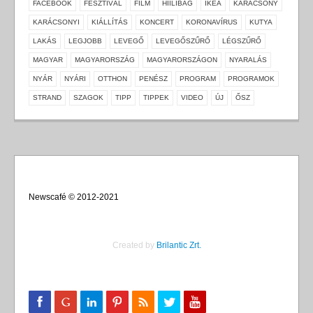
FACEBOOK
FESZTIVÁL
FILM
HIILIBAG
IKEA
KARÁCSONY
KARÁCSONYI
KIÁLLÍTÁS
KONCERT
KORONAVÍRUS
KUTYA
LAKÁS
LEGJOBB
LEVEGŐ
LEVEGŐSZŰRŐ
LÉGSZŰRŐ
MAGYAR
MAGYARORSZÁG
MAGYARORSZÁGON
NYARALÁS
NYÁR
NYÁRI
OTTHON
PENÉSZ
PROGRAM
PROGRAMOK
STRAND
SZAGOK
TIPP
TIPPEK
VIDEO
ÚJ
ŐSZ
Newscafé © 2012-2021
Created by
Brilantic Zrt.