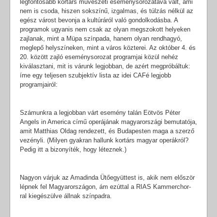
legfontosabb kortárs művészeti eseménysorozatává vált, ami
nem is csoda, hiszen sokszínű, izgalmas, és túlzás nélkül az
egész várost bevonja a kultúráról való gondolkodásba. A
programok ugyanis nem csak az olyan megszokott helyeken
zajlanak, mint a Müpa színpada, hanem olyan rendhagyó,
meglepő helyszíneken, mint a város közterei. Az október 4. és
20. között zajló eseménysorozat programjai közül nehéz
kiválasztani, mit is várunk legjobban, de azért megpróbáltuk:
íme egy teljesen szubjektív lista az idei CAFé legjobb
programjairól:
Számunkra a legjobban várt esemény talán Eötvös Péter
Angels in America című operájának magyarországi bemutatója,
amit Matthias Oldag rendezett, és Budapesten maga a szerző
vezényli. (Milyen gyakran hallunk kortárs magyar operákról?
Pedig itt a bizonyíték, hogy léteznek.)
Nagyon várjuk az Amadinda Ütőegyüttest is, akik nem először
lépnek fel Magyarországon, ám ezúttal a RIAS Kammerchor-
ral kiegészülve állnak színpadra.