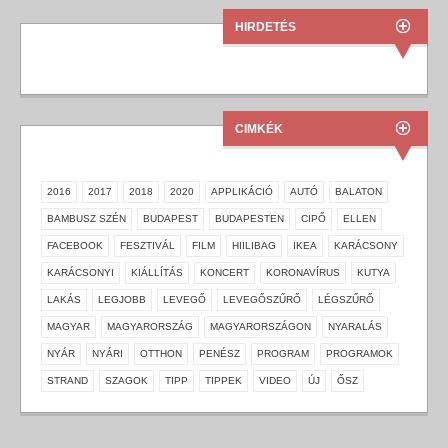
HIRDETÉS
CIMKÉK
2016
2017
2018
2020
APPLIKÁCIÓ
AUTÓ
BALATON
BAMBUSZ SZÉN
BUDAPEST
BUDAPESTEN
CIPŐ
ELLEN
FACEBOOK
FESZTIVÁL
FILM
HIILIBAG
IKEA
KARÁCSONY
KARÁCSONYI
KIÁLLÍTÁS
KONCERT
KORONAVÍRUS
KUTYA
LAKÁS
LEGJOBB
LEVEGŐ
LEVEGŐSZŰRŐ
LÉGSZŰRŐ
MAGYAR
MAGYARORSZÁG
MAGYARORSZÁGON
NYARALÁS
NYÁR
NYÁRI
OTTHON
PENÉSZ
PROGRAM
PROGRAMOK
STRAND
SZAGOK
TIPP
TIPPEK
VIDEO
ÚJ
ŐSZ