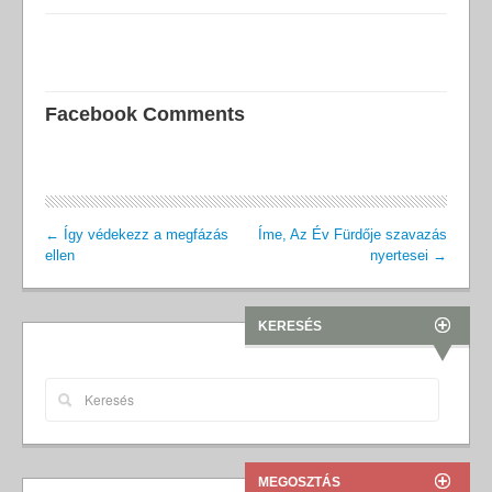
Facebook Comments
←
Így védekezz a megfázás
Íme, Az Év Fürdője szavazás
ellen
nyertesei
→
KERESÉS
MEGOSZTÁS