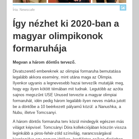
Írta:
Newscafe
Így nézhet ki 2020-ban a
magyar olimpikonok
formaruhája
Megvan a három döntős tervező.
Divatszerető embereknek az olimpiai formaruha bemutatása
legalább akkora esemény, mint utána maga az Olimpia.
Ilyenkor ugyanis a legnevesebb hazai tervezők mutatják meg,
hogy egy ilyen kötött témában mit tudnak. Legutóbb az azóta
sajnos megszűnt USE Unused tervezte a magyar olimpiai
formaruhát, idén pedig három legalább ilyen neves márka jutott
be a döntőbe a 10 beérkezett pályamű közül: a Nanushka, a
Nubu, illetve Tomcsanyi.
A három döntős formaruha terv közül mindegyik egészen más
világot képvisel. Tomcsányi Dóra kollekciójában köszön vissza
leginkább a piros-fehér-zöld színvilág, narancssárgával