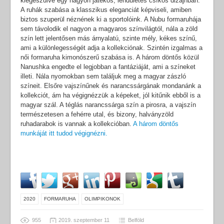
kiegészülve egy nagyon játékos, lendületes csíkos dizájnban.
A ruhák szabása a klasszikus eleganciát képviseli, amiben
biztos szuperül néznének ki a sportolóink. A Nubu formaruhája
sem távolodik el nagyon a magyaros színvilágtól, nála a zöld
szín lett jelentősen más árnyalatú, szinte mély, kékes színű,
ami a különlegességét adja a kollekciónak. Szintén izgalmas a
női formaruha kimonószerű szabása is. A három döntős közül
Nanushka engedte el legjobban a fantáziáját, ami a színeket
illeti. Nála nyomokban sem találjuk meg a magyar zászló
színeit. Elsőre vajszínűnek és narancssárgának mondanánk a
kollekciót, ám ha végignézzük a képeket, jól kitűnik ebből is a
magyar szál. A téglás narancssárga szín a pirosra, a vajszín
természetesen a fehérre utal, és bizony, halványzöld
ruhadarabok is vannak a kollekcióban.
A három döntős
munkáját itt tudod végignézni.
2020
FORMARUHA
OLIMPIKONOK
955
2019. szeptember 11
Belföld